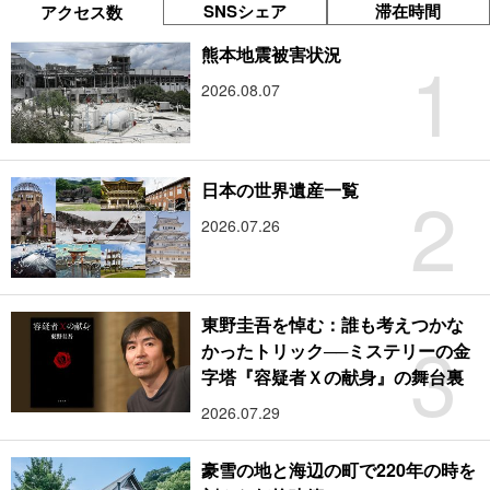
SNSシェア
滞在時間
アクセス数
1
熊本地震被害状況
2026.08.07
2
日本の世界遺産一覧
2026.07.26
東野圭吾を悼む：誰も考えつかな
3
かったトリック──ミステリーの金
字塔『容疑者Ｘの献身』の舞台裏
2026.07.29
豪雪の地と海辺の町で220年の時を