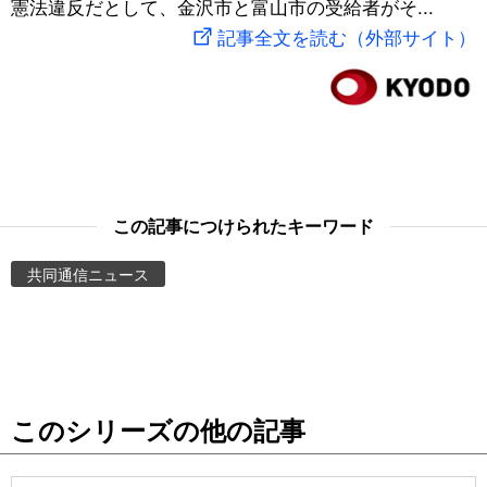
憲法違反だとして、金沢市と富山市の受給者がそ...
スポーツ・東京2020
文化
動画/Live
記事全文を読む（外部サイト）
科学・技術
Books
暮らし
Cinema
スポーツ・東京2020
Topics
この記事につけられたキーワード
共同通信ニュース
Images
People
東京
このシリーズの他の記事
お知らせ