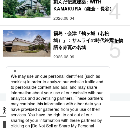
4
刻んだ伝統建築 : WITH
KAMAKURA（鎌倉・長谷）
2026.08.04
福島・会津「鶴ヶ城（若松
5
城）」：サムライの時代終焉を物
語る赤瓦の名城
2026.08.09
もっと見る
注目のキーワード
共同通信ニュース
気象・災害
災害