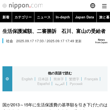
新着
カテゴリー
ニュース
In-depth
Japan Data
旅と暮
English
政治・外交
Topics
生活保護減額、二審勝訴 石川、富山の受給者
简体字
News
経済・ビジネス
社会
2025.09.17 17:33 / 2025.09.17 17:49
Images
更新
繁體字
from Japan
カテゴリー
国際・海外
People
Français
政治・外交
ニュース
社会
東京
Español
他の言語で読む
経済・ビジネス
トップ
In-depth
文化
お知らせ
English
日本語
简体字
繁體字
Français
العربية
Español
العربية
Русский
国際
アーカイブ
Japan Data
科学・技術
Русский
社会
旅と暮らし
暮らし
国が2013～15年に生活保護費の基準額を引き下げたのは