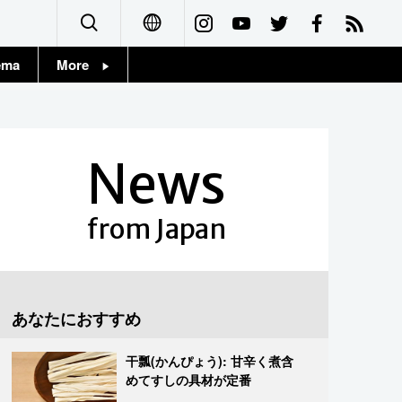
ema
More
English
Topics
简体字
Images
News
繁體字
People
Français
from Japan
東京
Español
お知らせ
العربية
あなたにおすすめ
Русский
干瓢(かんぴょう): 甘辛く煮含
めてすしの具材が定番