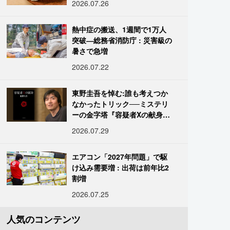
2026.07.26
熱中症の搬送、1週間で1万人
突破―総務省消防庁 : 災害級の
暑さで急増
2026.07.22
東野圭吾を悼む:誰も考えつか
なかったトリック──ミステリ
ーの金字塔『容疑者Xの献身』
の舞台裏
2026.07.29
エアコン「2027年問題」で駆
け込み需要増 : 出荷は前年比2
割増
2026.07.25
人気のコンテンツ