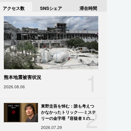
アクセス数
SNSシェア
滞在時間
1
熊本地震被害状況
2026.08.06
2
東野圭吾を悼む：誰も考えつ
かなかったトリック──ミステ
リーの金字塔『容疑者Ｘの献
身』の舞台裏
2026.07.29