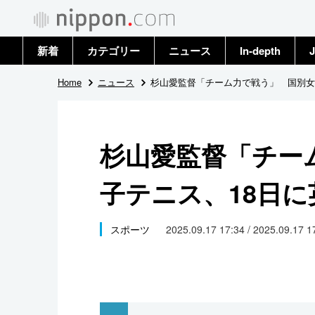
新着
カテゴリー
ニュース
In-depth
J
政治・外交
トップ
Home
ニュース
杉山愛監督「チーム力で戦う」 国別女
経済・ビジネス
アーカイブ
杉山愛監督「チー
国際
子テニス、18日に
社会
文化
スポーツ
2025.09.17 17:34 / 2025.09.17 
科学・技術
暮らし