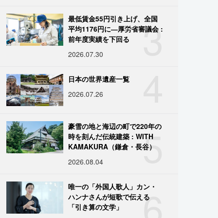
3
最低賃金55円引き上げ、全国
平均1176円に―厚労省審議会 :
前年度実績を下回る
2026.07.30
4
日本の世界遺産一覧
2026.07.26
5
豪雪の地と海辺の町で220年の
時を刻んだ伝統建築 : WITH
KAMAKURA（鎌倉・長谷）
2026.08.04
6
唯一の「外国人歌人」カン・
ハンナさんが短歌で伝える
「引き算の文学」