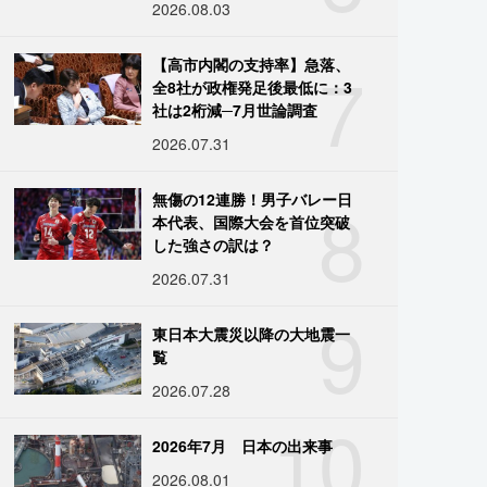
2026.08.03
7
【高市内閣の支持率】急落、
全8社が政権発足後最低に：3
社は2桁減─7月世論調査
2026.07.31
8
無傷の12連勝！男子バレー日
本代表、国際大会を首位突破
した強さの訳は？
2026.07.31
9
東日本大震災以降の大地震一
覧
2026.07.28
10
2026年7月 日本の出来事
2026.08.01