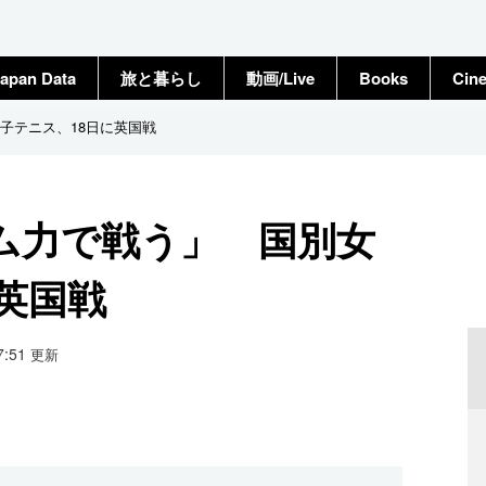
apan Data
旅と暮らし
動画/Live
Books
Cin
子テニス、18日に英国戦
ム力で戦う」 国別女
英国戦
17:51
更新