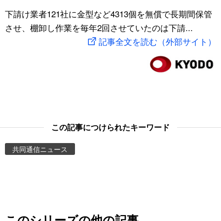
スポーツ・東京2020
下請け業者121社に金型など4313個を無償で長期間保管
文化
動画/Live
させ、棚卸し作業を毎年2回させていたのは下請...
記事全文を読む（外部サイト）
科学・技術
Books
暮らし
Cinema
スポーツ・東京2020
Topics
Images
この記事につけられたキーワード
共同通信ニュース
People
東京
お知らせ
このシリーズの他の記事