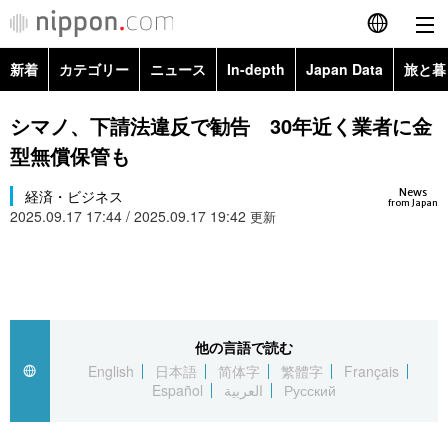
新着
カテゴリー
ニュース
In-depth
Japan Data
旅と暮
English
政治・外交
Topics
シマノ、下請法違反で勧告 30年近く業者に金
简体字
型無償保管も
経済・ビジネス
Images
繁體字
カテゴリー
News
経済・ビジネス
from Japan
2025.09.17 17:44 / 2025.09.17 19:42
国際・海外
更新
People
Français
政治・外交
ニュース
社会
東京
Español
経済・ビジネス
トップ
In-depth
文化
お知らせ
العربية
他の言語で読む
国際
アーカイブ
Japan Data
科学・技術
English
日本語
简体字
繁體字
Français
Русский
Español
العربية
Русский
社会
旅と暮らし
暮らし