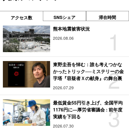
SNSシェア
滞在時間
アクセス数
1
熊本地震被害状況
2026.08.06
東野圭吾を悼む：誰も考えつかな
2
かったトリック──ミステリーの金
字塔『容疑者Ｘの献身』の舞台裏
2026.07.29
最低賃金55円引き上げ、全国平均
3
1176円に―厚労省審議会 : 前年度
実績を下回る
2026.07.30