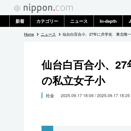
新着
カテゴリー
ニュース
In-depth
J
政治・外交
トップ
Home
ニュース
仙台白百合小、27年に共学化 東北唯
経済・ビジネス
アーカイブ
仙台白百合小、2
国際
の私立女子小
社会
文化
社会
2025.09.17 18:09 / 2025.09.17 18:25
科学・技術
暮らし