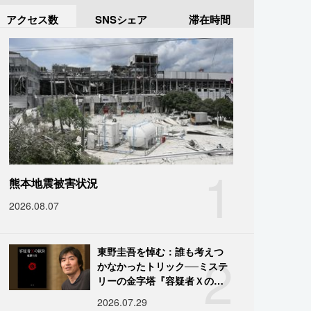
アクセス数
SNSシェア
滞在時間
1
熊本地震被害状況
2026.08.07
2
東野圭吾を悼む：誰も考えつ
かなかったトリック──ミステ
リーの金字塔『容疑者Ｘの献
身』の舞台裏
2026.07.29