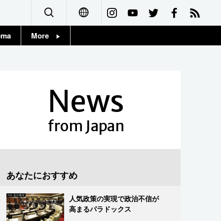
ema
More
English
Topics
简体字
Images
News
繁體字
People
Français
from Japan
東京
Español
お知らせ
العربية
あなたにおすすめ
Русский
人気政策の実現で政治不信が
高まるパラドックス