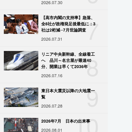
2026.07.30
7
【高市内閣の支持率】急落、
全8社が政権発足後最低に：3
社は2桁減─7月世論調査
2026.07.31
8
リニア中央新幹線、全線着工
へ 品川～名古屋が最速40
分、開業は早くて2036年
2026.07.16
9
東日本大震災以降の大地震一
覧
2026.07.28
10
2026年7月 日本の出来事
2026.08.01