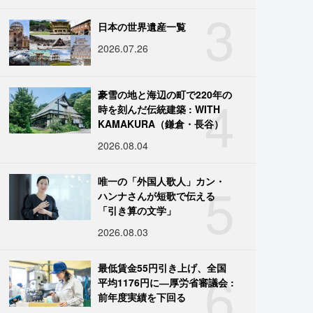
3
日本の世界遺産一覧
2026.07.26
4
豪雪の地と海辺の町で220年の
時を刻んだ伝統建築 : WITH
KAMAKURA（鎌倉・長谷）
2026.08.04
5
唯一の「外国人歌人」カン・
ハンナさんが短歌で伝える
「引き算の文学」
2026.08.03
6
最低賃金55円引き上げ、全国
平均1176円に―厚労省審議会 :
前年度実績を下回る