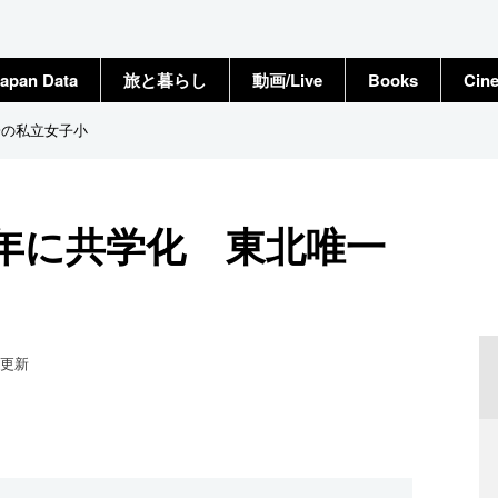
apan Data
旅と暮らし
動画/Live
Books
Cin
一の私立女子小
7年に共学化 東北唯一
更新