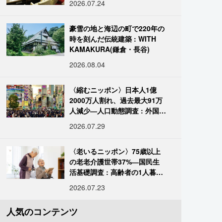
2026.07.24
豪雪の地と海辺の町で220年の
時を刻んだ伝統建築 : WITH
KAMAKURA(鎌倉・長谷)
2026.08.04
〈縮むニッポン〉日本人1億
2000万人割れ、過去最大91万
人減少―人口動態調査 : 外国人
は400万人突破
2026.07.29
〈老いるニッポン〉75歳以上
の老老介護世帯37%―国民生
活基礎調査 : 高齢者の1人暮ら
し933万人超
2026.07.23
人気のコンテンツ