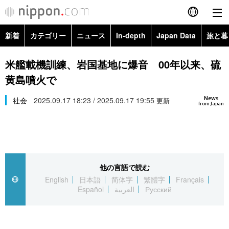
新着
カテゴリー
ニュース
In-depth
Japan Data
旅と暮
English
政治・外交
Topics
米艦載機訓練、岩国基地に爆音 00年以来、硫
简体字
黄島噴火で
経済・ビジネス
Images
繁體字
カテゴリー
News
社会
2025.09.17 18:23 / 2025.09.17 19:55
更新
from Japan
国際・海外
People
Français
政治・外交
ニュース
社会
東京
Español
経済・ビジネス
トップ
In-depth
文化
お知らせ
العربية
他の言語で読む
English
日本語
简体字
繁體字
Français
国際
アーカイブ
Japan Data
科学・技術
Español
العربية
Русский
Русский
社会
旅と暮らし
暮らし