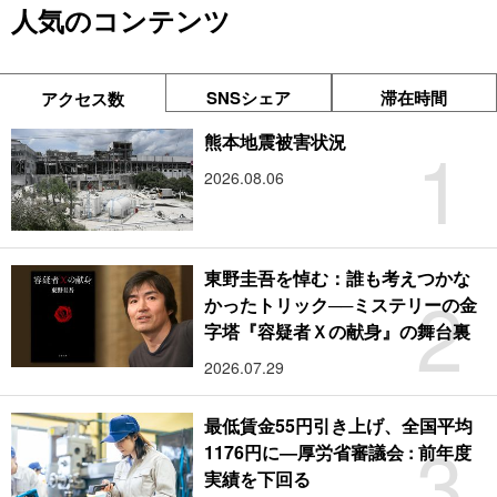
人気のコンテンツ
SNSシェア
滞在時間
アクセス数
1
熊本地震被害状況
2026.08.06
東野圭吾を悼む：誰も考えつかな
2
かったトリック──ミステリーの金
字塔『容疑者Ｘの献身』の舞台裏
2026.07.29
最低賃金55円引き上げ、全国平均
3
1176円に―厚労省審議会 : 前年度
実績を下回る