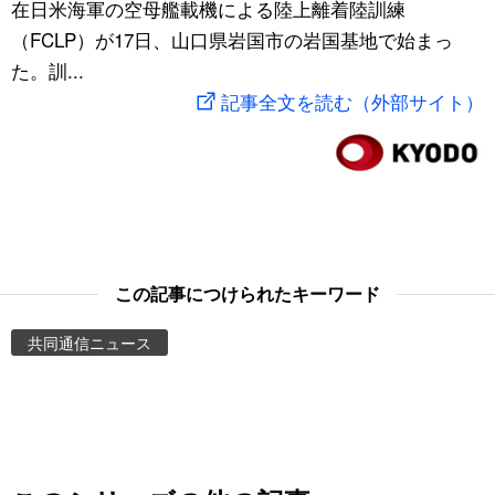
在日米海軍の空母艦載機による陸上離着陸訓練
スポーツ・東京2020
文化
動画/Live
（FCLP）が17日、山口県岩国市の岩国基地で始まっ
た。訓...
科学・技術
Books
記事全文を読む（外部サイト）
暮らし
Cinema
スポーツ・東京2020
Topics
Images
この記事につけられたキーワード
共同通信ニュース
People
東京
お知らせ