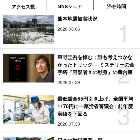
SNSシェア
滞在時間
アクセス数
1
熊本地震被害状況
2026.08.06
東野圭吾を悼む：誰も考えつかな
2
かったトリック──ミステリーの金
字塔『容疑者Ｘの献身』の舞台裏
2026.07.29
最低賃金55円引き上げ、全国平均
3
1176円に―厚労省審議会 : 前年度
実績を下回る
2026.07.30