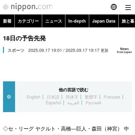
新着
カテゴリー
ニュース
In-depth
Japan Data
旅と暮
English
政治・外交
Topics
18日の予告先発
简体字
News
経済・ビジネス
スポーツ
2025.09.17 19:01 / 2025.09.17 19:17
Images
更新
繁體字
from Japan
カテゴリー
国際・海外
People
Français
政治・外交
ニュース
社会
東京
Español
他の言語で読む
経済・ビジネス
トップ
In-depth
文化
お知らせ
English
日本語
简体字
繁體字
Français
العربية
Español
العربية
Русский
国際
アーカイブ
Japan Data
科学・技術
Русский
社会
旅と暮らし
暮らし
◇セ・リーグ ヤクルト・高橋―巨人・森田（神宮） 中