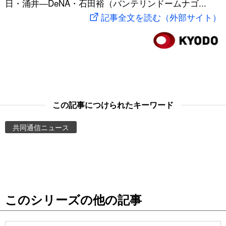
日・涌井―DeNA・石田裕（バンテリンドームナゴ...
スポーツ・東京2020
文化
動画/Live
記事全文を読む（外部サイト）
科学・技術
Books
暮らし
Cinema
スポーツ・東京2020
Topics
この記事につけられたキーワード
共同通信ニュース
Images
People
東京
このシリーズの他の記事
お知らせ