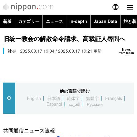
新着
カテゴリー
ニュース
In-depth
Japan Data
旅と暮
English
政治・外交
Topics
旧統一教会の解散命令請求、高裁証人尋問へ
简体字
News
経済・ビジネス
社会
2025.09.17 19:04 / 2025.09.17 19:21
Images
更新
繁體字
from Japan
カテゴリー
国際・海外
People
Français
政治・外交
ニュース
社会
東京
Español
他の言語で読む
経済・ビジネス
トップ
In-depth
文化
お知らせ
English
日本語
简体字
繁體字
Français
العربية
Español
العربية
Русский
国際
アーカイブ
Japan Data
科学・技術
Русский
社会
旅と暮らし
暮らし
共同通信ニュース速報