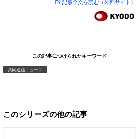
記事全文を読む（外部サイト）
スポーツ・東京2020
文化
動画/Live
科学・技術
Books
暮らし
Cinema
この記事につけられたキーワード
スポーツ・東京2020
Topics
共同通信ニュース
Images
People
このシリーズの他の記事
東京
お知らせ