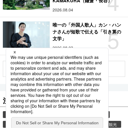
4
KAMAKURA（鎌倉・長谷）
2026.08.04
唯一の「外国人歌人」カン・ハン
5
ナさんが短歌で伝える「引き算の
文学」
2026.08.03
もっと見る
注目のキーワード
共同通信ニュース
和食
食材
スパイス
香辛料
時事通信ニュース
乾物
旅
観光