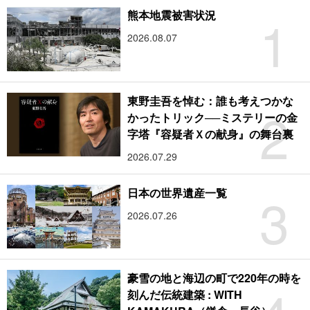
1
熊本地震被害状況
2026.08.07
東野圭吾を悼む：誰も考えつかな
2
かったトリック──ミステリーの金
字塔『容疑者Ｘの献身』の舞台裏
2026.07.29
3
日本の世界遺産一覧
2026.07.26
豪雪の地と海辺の町で220年の時を
刻んだ伝統建築 : WITH