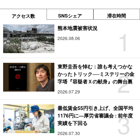
SNSシェア
滞在時間
アクセス数
1
熊本地震被害状況
2026.08.06
東野圭吾を悼む：誰も考えつかな
2
かったトリック──ミステリーの金
字塔『容疑者Ｘの献身』の舞台裏
2026.07.29
最低賃金55円引き上げ、全国平均
3
1176円に―厚労省審議会 : 前年度
実績を下回る
2026.07.30