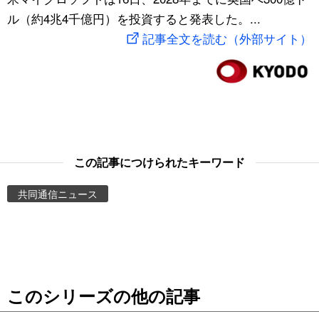
ル（約4兆4千億円）を投資すると発表した。...
スポーツ・東京2020
文化
動画/Live
記事全文を読む（外部サイト）
科学・技術
Books
暮らし
Cinema
スポーツ・東京2020
Topics
この記事につけられたキーワード
Images
共同通信ニュース
People
東京
このシリーズの他の記事
お知らせ