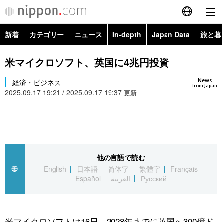
新着
カテゴリー
ニュース
In-depth
Japan Data
旅と暮
English
政治・外交
Topics
米マイクロソフト、英国に4兆円投資
简体字
News
経済・ビジネス
経済・ビジネス
Images
繁體字
from Japan
2025.09.17 19:21 / 2025.09.17 19:37
更新
カテゴリー
国際・海外
People
Français
政治・外交
ニュース
社会
東京
Español
経済・ビジネス
トップ
In-depth
他の言語で読む
文化
お知らせ
العربية
English
日本語
简体字
繁體字
Français
Español
العربية
Русский
国際
アーカイブ
Japan Data
科学・技術
Русский
社会
旅と暮らし
暮らし
米マイクロソフトは16日、2028年までに英国へ300億ド