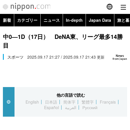
新着
カテゴリー
ニュース
In-depth
Japan Data
旅と暮
English
政治・外交
Topics
中0―1D（17日） DeNA東、リーグ最多14勝
简体字
目
経済・ビジネス
Images
繁體字
カテゴリー
News
スポーツ
2025.09.17 21:27 / 2025.09.17 21:43
更新
from Japan
国際・海外
People
Français
政治・外交
ニュース
社会
東京
Español
経済・ビジネス
トップ
In-depth
文化
お知らせ
العربية
他の言語で読む
English
日本語
简体字
繁體字
Français
国際
アーカイブ
Japan Data
科学・技術
Español
العربية
Русский
Русский
社会
旅と暮らし
暮らし