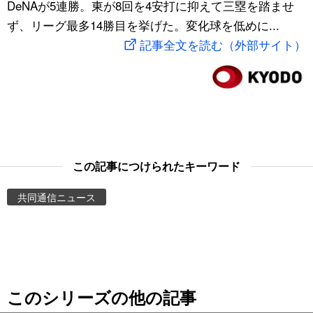
DeNAが5連勝。東が8回を4安打に抑えて三塁を踏ませ
スポーツ・東京2020
文化
動画/Live
ず、リーグ最多14勝目を挙げた。変化球を低めに...
記事全文を読む（外部サイト）
科学・技術
Books
暮らし
Cinema
スポーツ・東京2020
Topics
この記事につけられたキーワード
Images
共同通信ニュース
People
東京
このシリーズの他の記事
お知らせ