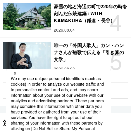
豪雪の地と海辺の町で220年の時を
4
刻んだ伝統建築 : WITH
KAMAKURA（鎌倉・長谷）
2026.08.04
唯一の「外国人歌人」カン・ハン
5
ナさんが短歌で伝える「引き算の
文学」
2026.08.03
もっと見る
注目のキーワード