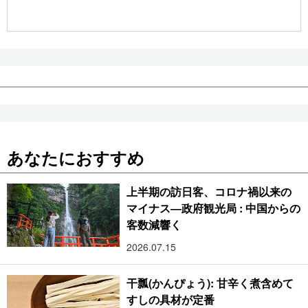
公式SNS
あなたにおすすめ
上半期の訪日客、コロナ禍以来の
マイナス―政府観光局 : 中国からの
客数減響く
2026.07.15
干瓢(かんぴょう): 甘辛く煮含めて
すしの具材が定番