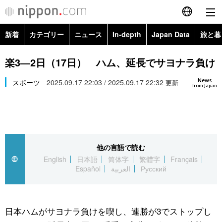
新着
カテゴリー
ニュース
In-depth
Japan Data
旅と暮
English
政治・外交
Topics
楽3―2日（17日） ハム、延長でサヨナラ負け
简体字
News
経済・ビジネス
スポーツ
2025.09.17 22:03 / 2025.09.17 22:32
Images
更新
繁體字
from Japan
カテゴリー
国際・海外
People
Français
政治・外交
ニュース
社会
東京
Español
他の言語で読む
経済・ビジネス
トップ
In-depth
文化
お知らせ
English
日本語
简体字
繁體字
Français
العربية
Español
العربية
Русский
国際
アーカイブ
Japan Data
科学・技術
Русский
社会
旅と暮らし
暮らし
日本ハムがサヨナラ負けを喫し、連勝が3でストップし