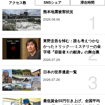
SNSシェア
滞在時間
アクセス数
1
熊本地震被害状況
2026.08.06
東野圭吾を悼む：誰も考えつかな
2
かったトリック──ミステリーの金
字塔『容疑者Ｘの献身』の舞台裏
2026.07.29
3
日本の世界遺産一覧
2026.07.26
最低賃金55円引き上げ、全国平均