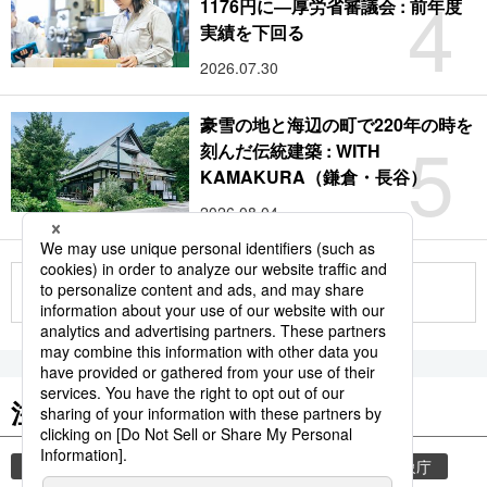
4
1176円に―厚労省審議会 : 前年度
実績を下回る
2026.07.30
豪雪の地と海辺の町で220年の時を
5
刻んだ伝統建築 : WITH
KAMAKURA（鎌倉・長谷）
2026.08.04
もっと見る
注目のキーワード
共同通信ニュース
気象・災害
災害
気象庁