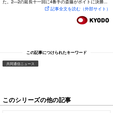
た。2―2の延長十一回に4番手の斎藤がボイトに決勝...
スポーツ・東京2020
文化
動画/Live
記事全文を読む（外部サイト）
科学・技術
Books
暮らし
Cinema
スポーツ・東京2020
Topics
この記事につけられたキーワード
共同通信ニュース
Images
People
東京
このシリーズの他の記事
お知らせ