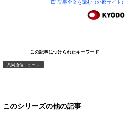
記事全文を読む（外部サイト）
スポーツ・東京2020
文化
動画/Live
科学・技術
Books
暮らし
Cinema
この記事につけられたキーワード
スポーツ・東京2020
Topics
共同通信ニュース
Images
People
このシリーズの他の記事
東京
お知らせ