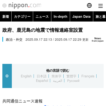
新着
カテゴリー
ニュース
In-depth
Japan Data
旅と暮
English
政治・外交
Topics
政府、鹿児島の地震で情報連絡室設置
简体字
News
経済・ビジネス
政治・外交
2025.09.17 22:13 / 2025.09.17 22:29
Images
更新
繁體字
from Japan
カテゴリー
国際・海外
People
Français
政治・外交
ニュース
社会
東京
Español
他の言語で読む
経済・ビジネス
トップ
In-depth
文化
お知らせ
English
日本語
简体字
繁體字
Français
العربية
Español
العربية
Русский
国際
アーカイブ
Japan Data
科学・技術
Русский
社会
旅と暮らし
暮らし
共同通信ニュース速報