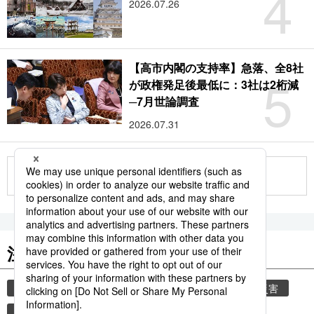
4
2026.07.26
【高市内閣の支持率】急落、全8社
5
が政権発足後最低に：3社は2桁減
─7月世論調査
2026.07.31
もっと見る
注目のキーワード
共同通信ニュース
気象・災害
気象庁
災害
地震
津波
熊本
熊本地震
観光