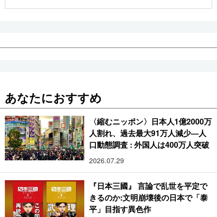
公式SNS
あなたにおすすめ
〈縮むニッポン〉日本人1億2000万
人割れ、過去最大91万人減少―人
口動態調査 : 外国人は400万人突破
2026.07.29
『日本三國』 言論で乱世を平定で
きるのか:文明崩壊後の日本で「泰
平」目指す異色作