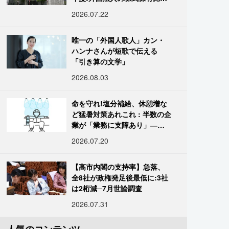
は34.7%に
2026.07.22
唯一の「外国人歌人」カン・
ハンナさんが短歌で伝える
「引き算の文学」
2026.08.03
命を守れ!塩分補給、休憩増な
ど猛暑対策あれこれ : 半数の企
業が「業務に支障あり」―帝
国データ
2026.07.20
【高市内閣の支持率】急落、
全8社が政権発足後最低に:3社
は2桁減─7月世論調査
2026.07.31