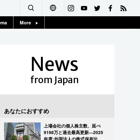
ema
More
English
Topics
简体字
Images
News
繁體字
People
Français
from Japan
東京
Español
お知らせ
العربية
あなたにおすすめ
Русский
上場会社の個人株主数、延べ
9198万と過去最高更新―2025
年度:外国法人の株式保有比率