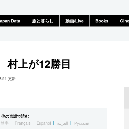
apan Data
旅と暮らし
動画/Live
Books
Cin
） 村上が12勝目
22:51
更新
他の言語で読む
繁體字
Français
Español
العربية
Русский