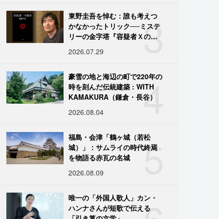
3
東野圭吾を悼む：誰も考えつ
かなかったトリック──ミステ
リーの金字塔『容疑者Ｘの献
身』の舞台裏
2026.07.29
4
豪雪の地と海辺の町で220年の
時を刻んだ伝統建築 : WITH
KAMAKURA（鎌倉・長谷）
2026.08.04
5
福島・会津「鶴ヶ城（若松
城）」：サムライの時代終焉
を物語る赤瓦の名城
2026.08.09
6
唯一の「外国人歌人」カン・
ハンナさんが短歌で伝える
「引き算の文学」