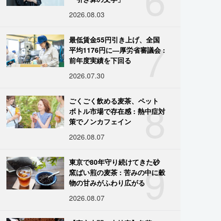
2026.08.03
7
最低賃金55円引き上げ、全国
平均1176円に―厚労省審議会 :
前年度実績を下回る
2026.07.30
8
ごくごく飲める麦茶、ペット
ボトル市場で存在感 : 熱中症対
策でノンカフェイン
2026.08.07
9
東京で80年守り続けてきた砂
窯ばい煎の麦茶 : 苦みの中に穀
物の甘みがふわり広がる
2026.08.07