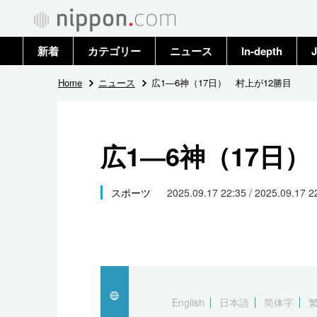
新着
カテゴリー
ニュース
In-depth
J
政治・外交
トップ
Home
ニュース
広1―6神（17日） 村上が12勝目
経済・ビジネス
アーカイブ
広1―6神（17日
国際
社会
スポーツ
2025.09.17 22:35 / 2025.09.17 
文化
科学・技術
暮らし
English
日本語
简体字