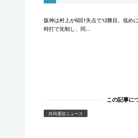
スポーツ・東京2020
阪神は村上が6回1失点で12勝目。低め
時打で先制し、同...
この記事に
共同通信ニュース