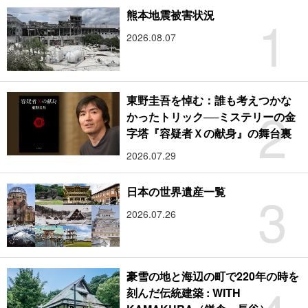
1
熊本地震被害状況
2026.08.07
東野圭吾を悼む：誰も考えつかな
2
かったトリック──ミステリーの金
字塔『容疑者Ｘの献身』の舞台裏
2026.07.29
3
日本の世界遺産一覧
2026.07.26
豪雪の地と海辺の町で220年の時を
刻んだ伝統建築 : WITH