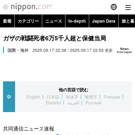
新着
カテゴリー
ニュース
In-depth
Japan Data
旅と暮
English
政治・外交
Topics
ガザの戦闘死者6万5千人超と保健当局
简体字
News
経済・ビジネス
国際・海外
2025.09.17 22:38 / 2025.09.17 22:55
Images
更新
繁體字
from Japan
カテゴリー
国際・海外
People
Français
政治・外交
ニュース
社会
東京
Español
他の言語で読む
経済・ビジネス
トップ
In-depth
文化
お知らせ
English
日本語
简体字
繁體字
Français
العربية
Español
العربية
Русский
国際
アーカイブ
Japan Data
科学・技術
Русский
社会
旅と暮らし
暮らし
共同通信ニュース速報