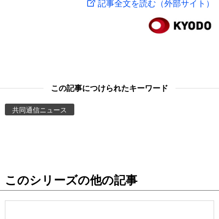
記事全文を読む（外部サイト）
スポーツ・東京2020
文化
動画/Live
科学・技術
Books
暮らし
Cinema
この記事につけられたキーワード
スポーツ・東京2020
Topics
共同通信ニュース
Images
People
このシリーズの他の記事
東京
お知らせ