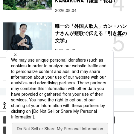
4
KAMAKURA（鎌倉・長谷）
2026.08.04
唯一の「外国人歌人」カン・ハン
5
ナさんが短歌で伝える「引き算の
文学」
2026.08.03
もっと見る
注目のキーワード
共同通信ニュース
気象・災害
旅
災害
観光
時事通信ニュース
気象庁
地震