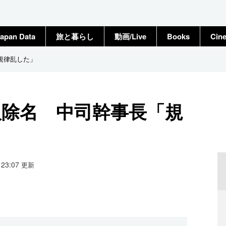
apan Data
旅と暮らし
動画/Live
Books
Cin
規律乱した」
人除名 中司幹事長「規
7 23:07
更新