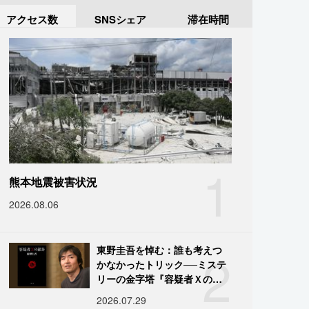
アクセス数
SNSシェア
滞在時間
1
熊本地震被害状況
2026.08.06
2
東野圭吾を悼む：誰も考えつ
かなかったトリック──ミステ
リーの金字塔『容疑者Ｘの献
身』の舞台裏
2026.07.29