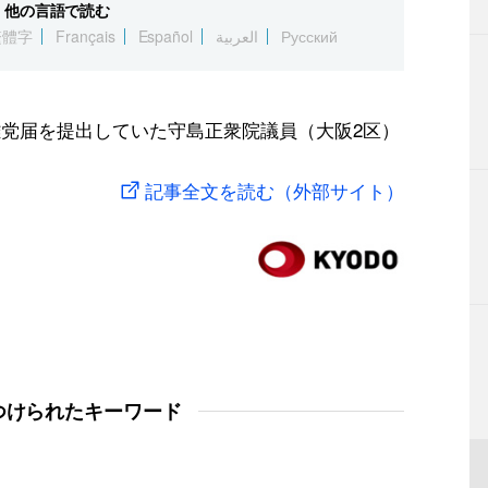
他の言語で読む
繁體字
Français
Español
العربية
Русский
離党届を提出していた守島正衆院議員（大阪2区）
記事全文を読む（外部サイト）
つけられたキーワード