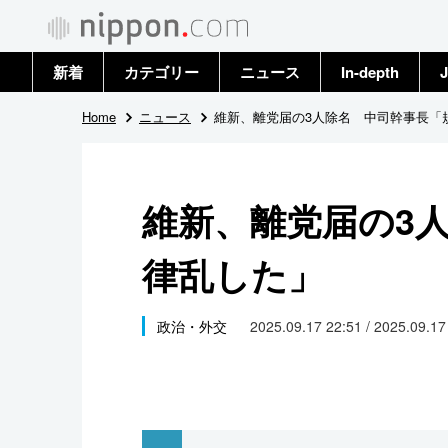
新着
カテゴリー
ニュース
In-depth
J
政治・外交
トップ
Home
ニュース
維新、離党届の3人除名 中司幹事長「
経済・ビジネス
アーカイブ
維新、離党届の3
国際
律乱した」
社会
文化
政治・外交
2025.09.17 22:51 / 2025.09.1
科学・技術
暮らし