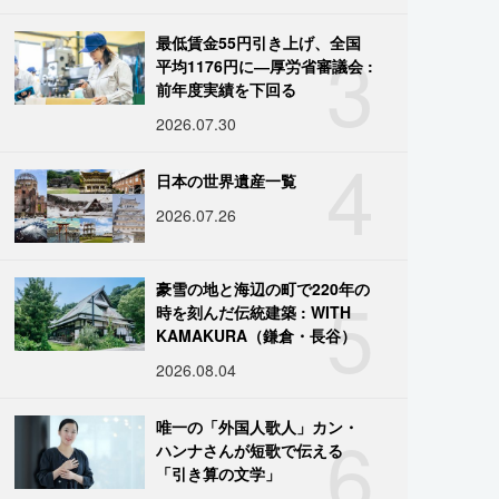
3
最低賃金55円引き上げ、全国
平均1176円に―厚労省審議会 :
前年度実績を下回る
2026.07.30
4
日本の世界遺産一覧
2026.07.26
5
豪雪の地と海辺の町で220年の
時を刻んだ伝統建築 : WITH
KAMAKURA（鎌倉・長谷）
2026.08.04
6
唯一の「外国人歌人」カン・
ハンナさんが短歌で伝える
「引き算の文学」