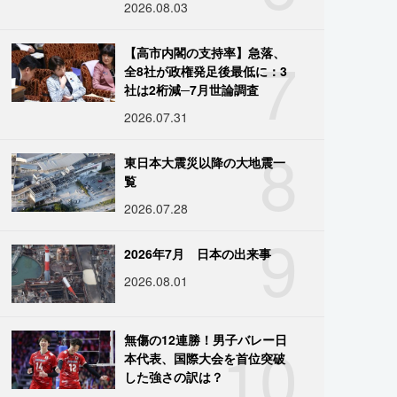
2026.08.03
7
【高市内閣の支持率】急落、
全8社が政権発足後最低に：3
社は2桁減─7月世論調査
2026.07.31
8
東日本大震災以降の大地震一
覧
2026.07.28
9
2026年7月 日本の出来事
2026.08.01
10
無傷の12連勝！男子バレー日
本代表、国際大会を首位突破
した強さの訳は？