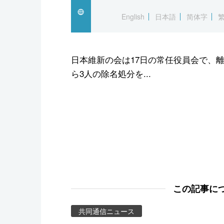
スポーツ・東京2020
English
日本語
简体字
日本維新の会は17日の常任役員会で、
ら3人の除名処分を...
この記事に
共同通信ニュース