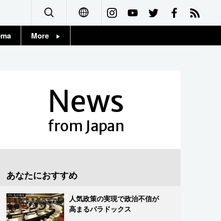
ema
More
English
Topics
简体字
Images
News
繁體字
People
Français
from Japan
東京
Español
お知らせ
العربية
あなたにおすすめ
Русский
人気政策の実現で政治不信が
高まるパラドックス