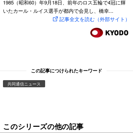
1985（昭和60）年9月18日、前年のロス五輪で4冠に輝
スポーツ・東京2020
文化
動画/Live
いたカール・ルイス選手が都内で会見し、橋幸...
記事全文を読む（外部サイト）
科学・技術
Books
暮らし
Cinema
スポーツ・東京2020
Topics
この記事につけられたキーワード
Images
共同通信ニュース
People
東京
このシリーズの他の記事
お知らせ