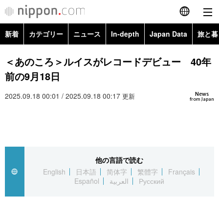
新着
カテゴリー
ニュース
In-depth
Japan Data
旅と暮
English
政治・外交
Topics
＜あのころ＞ルイスがレコードデビュー 40年
简体字
前の9月18日
経済・ビジネス
Images
繁體字
カテゴリー
News
2025.09.18 00:01 / 2025.09.18 00:17
更新
from Japan
国際・海外
People
Français
政治・外交
ニュース
社会
東京
Español
経済・ビジネス
トップ
In-depth
文化
お知らせ
العربية
他の言語で読む
English
日本語
简体字
繁體字
Français
国際
アーカイブ
Japan Data
科学・技術
Español
العربية
Русский
Русский
社会
旅と暮らし
暮らし