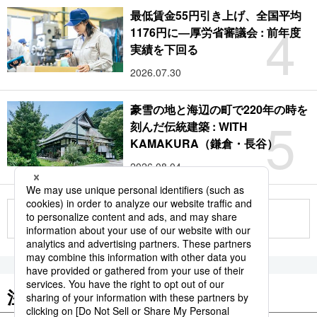
最低賃金55円引き上げ、全国平均
4
1176円に―厚労省審議会 : 前年度
実績を下回る
2026.07.30
豪雪の地と海辺の町で220年の時を
5
刻んだ伝統建築 : WITH
KAMAKURA（鎌倉・長谷）
2026.08.04
もっと見る
注目のキーワード