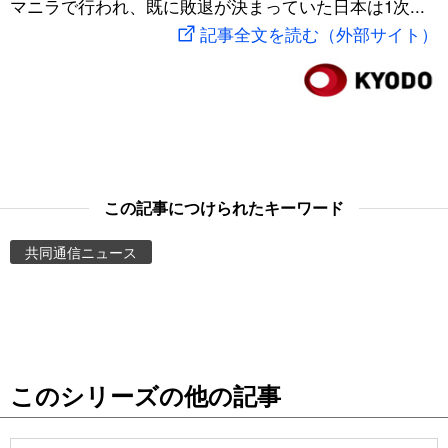
マニラで行われ、既に敗退が決まっていた日本は1次...
スポーツ・東京2020
文化
動画/Live
記事全文を読む（外部サイト）
科学・技術
Books
暮らし
Cinema
スポーツ・東京2020
Topics
この記事につけられたキーワード
共同通信ニュース
Images
People
東京
このシリーズの他の記事
お知らせ