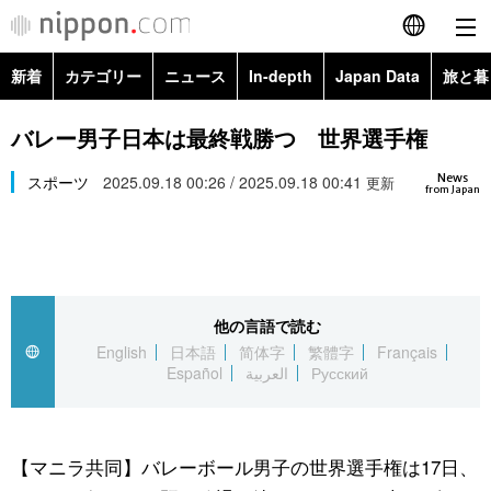
新着
カテゴリー
ニュース
In-depth
Japan Data
旅と暮
English
政治・外交
Topics
バレー男子日本は最終戦勝つ 世界選手権
简体字
News
経済・ビジネス
スポーツ
2025.09.18 00:26 / 2025.09.18 00:41
Images
更新
繁體字
from Japan
カテゴリー
国際・海外
People
Français
政治・外交
ニュース
社会
東京
Español
他の言語で読む
経済・ビジネス
トップ
In-depth
文化
お知らせ
English
日本語
简体字
繁體字
Français
العربية
Español
العربية
Русский
国際
アーカイブ
Japan Data
科学・技術
Русский
社会
旅と暮らし
暮らし
【マニラ共同】バレーボール男子の世界選手権は17日、