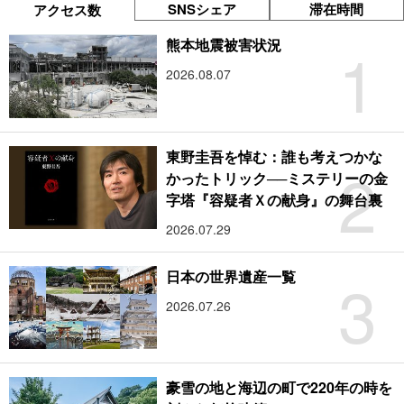
SNSシェア
滞在時間
アクセス数
1
熊本地震被害状況
2026.08.07
東野圭吾を悼む：誰も考えつかな
2
かったトリック──ミステリーの金
字塔『容疑者Ｘの献身』の舞台裏
2026.07.29
3
日本の世界遺産一覧
2026.07.26
豪雪の地と海辺の町で220年の時を