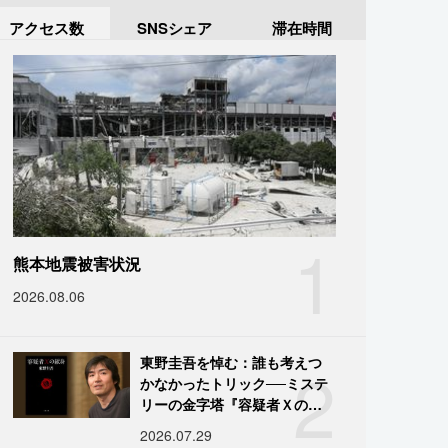
アクセス数
SNSシェア
滞在時間
1
熊本地震被害状況
2026.08.06
2
東野圭吾を悼む：誰も考えつ
かなかったトリック──ミステ
リーの金字塔『容疑者Ｘの献
身』の舞台裏
2026.07.29