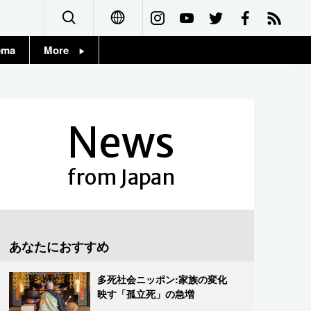
ema
More
English
Topics
简体字
Images
News
繁體字
People
Français
from Japan
東京
Español
お知らせ
العربية
あなたにおすすめ
Русский
多死社会ニッポン:家族の変化
映す「孤立死」の急増