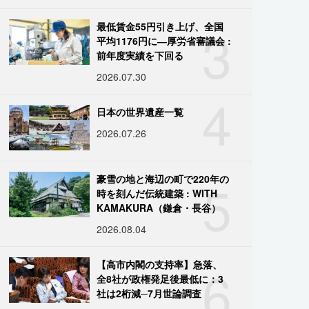
3
最低賃金55円引き上げ、全国
平均1176円に―厚労省審議会 :
前年度実績を下回る
2026.07.30
4
日本の世界遺産一覧
2026.07.26
5
豪雪の地と海辺の町で220年の
時を刻んだ伝統建築 : WITH
KAMAKURA（鎌倉・長谷）
2026.08.04
6
【高市内閣の支持率】急落、
全8社が政権発足後最低に：3
社は2桁減─7月世論調査