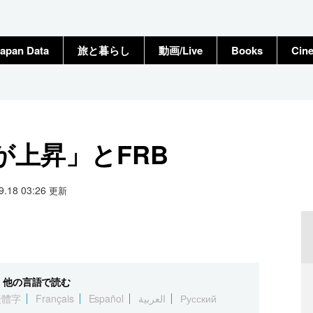
apan Data
旅と暮らし
動画/Live
Books
Cin
が上昇」とFRB
09.18 03:26
更新
他の言語で読む
繁體字
Français
Español
العربية
Русский