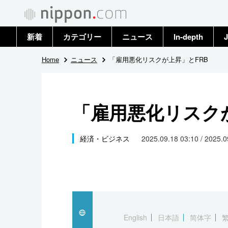
新着
カテゴリー
ニュース
In-depth
J
政治・外交
トップ
Home
ニュース
「雇用悪化リスクが上昇」とFRB
経済・ビジネス
アーカイブ
「雇用悪化リスク
国際
社会
経済・ビジネス
2025.09.18 03:10 / 2025.
文化
科学・技術
暮らし
English
日本語
简体字