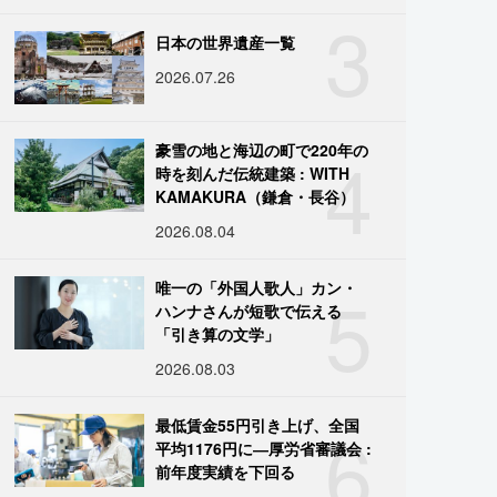
3
日本の世界遺産一覧
2026.07.26
4
豪雪の地と海辺の町で220年の
時を刻んだ伝統建築 : WITH
KAMAKURA（鎌倉・長谷）
2026.08.04
5
唯一の「外国人歌人」カン・
ハンナさんが短歌で伝える
「引き算の文学」
2026.08.03
6
最低賃金55円引き上げ、全国
平均1176円に―厚労省審議会 :
前年度実績を下回る