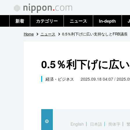
新着
カテゴリー
ニュース
In-depth
J
政治・外交
トップ
Home
ニュース
0.5％利下げに広い支持なしとFRB議長
経済・ビジネス
アーカイブ
0.5％利下げに広
国際
社会
経済・ビジネス
2025.09.18 04:07 / 2025.
文化
科学・技術
暮らし
English
日本語
简体字