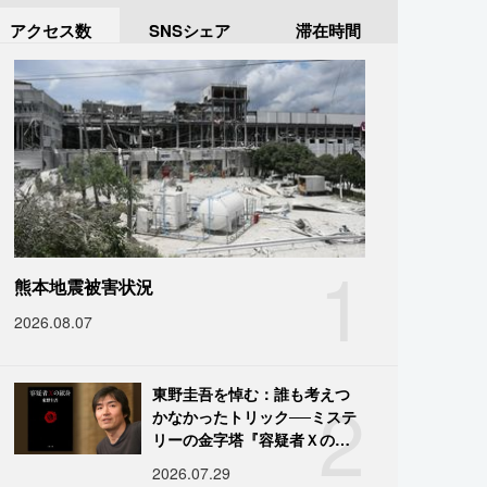
アクセス数
SNSシェア
滞在時間
1
熊本地震被害状況
2026.08.07
2
東野圭吾を悼む：誰も考えつ
かなかったトリック──ミステ
リーの金字塔『容疑者Ｘの献
身』の舞台裏
2026.07.29