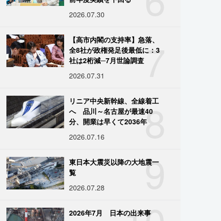
2026.07.30
7
【高市内閣の支持率】急落、
全8社が政権発足後最低に：3
社は2桁減─7月世論調査
2026.07.31
8
リニア中央新幹線、全線着工
へ 品川～名古屋が最速40
分、開業は早くて2036年
2026.07.16
9
東日本大震災以降の大地震一
覧
2026.07.28
10
2026年7月 日本の出来事