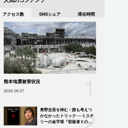
人気のコンテンツ
アクセス数
SNSシェア
滞在時間
1
熊本地震被害状況
2026.08.07
2
東野圭吾を悼む：誰も考えつ
かなかったトリック──ミステ
リーの金字塔『容疑者Ｘの献
身』の舞台裏