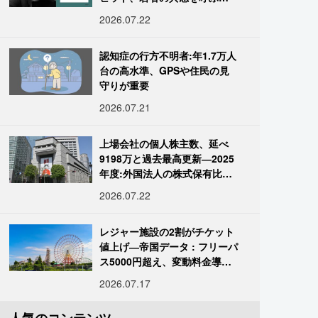
「道化」の心理
2026.07.22
認知症の行方不明者:年1.7万人
台の高水準、GPSや住民の見
守りが重要
2026.07.21
上場会社の個人株主数、延べ
9198万と過去最高更新―2025
年度:外国法人の株式保有比率
は34.7%に
2026.07.22
レジャー施設の2割がチケット
値上げ―帝国データ : フリーパ
ス5000円超え、変動料金導入
進む
2026.07.17