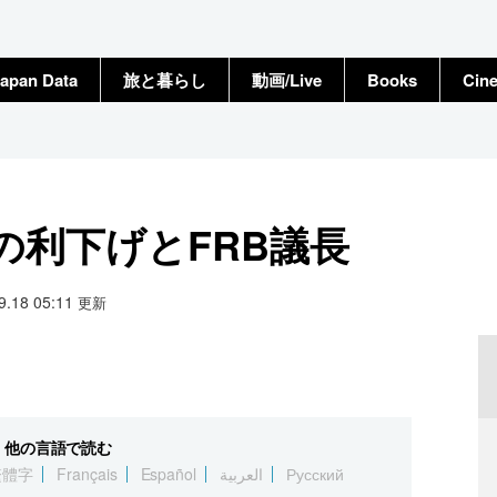
apan Data
旅と暮らし
動画/Live
Books
Cin
の利下げとFRB議長
09.18 05:11
更新
他の言語で読む
繁體字
Français
Español
العربية
Русский