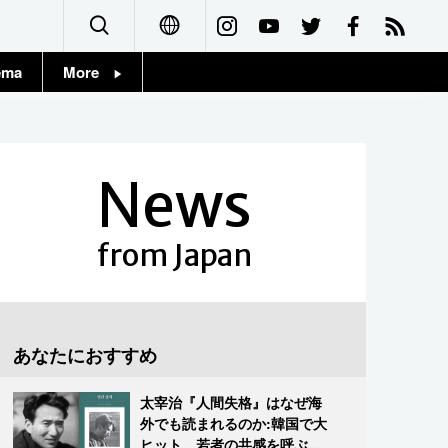
ema
More
English
Topics
简体字
Images
News
繁體字
People
Français
from Japan
東京
Español
お知らせ
العربية
あなたにおすすめ
Русский
太宰治『人間失格』はなぜ海
外でも読まれるのか:韓国で大
ヒット、若者の共感を呼ぶ