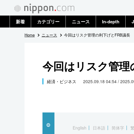
新着
カテゴリー
ニュース
In-depth
J
政治・外交
トップ
Home
ニュース
今回はリスク管理の利下げとFRB議長
経済・ビジネス
アーカイブ
今回はリスク管理
国際
社会
経済・ビジネス
2025.09.18 04:54 / 2025.
文化
科学・技術
暮らし
English
日本語
简体字