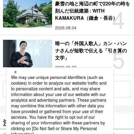
豪雪の地と海辺の町で220年の時を
4
刻んだ伝統建築 : WITH
KAMAKURA（鎌倉・長谷）
2026.08.04
唯一の「外国人歌人」カン・ハン
5
ナさんが短歌で伝える「引き算の
文学」
2026.08.03
もっと見る
注目のキーワード