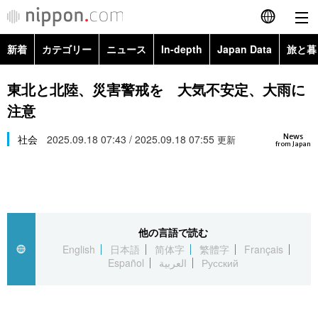
新着
カテゴリー
ニュース
In-depth
Japan Data
旅と暮
English
政治・外交
Topics
東北と北陸、災害警戒を 大気不安定、大雨に
简体字
注意
経済・ビジネス
Images
繁體字
カテゴリー
News
社会
2025.09.18 07:43 / 2025.09.18 07:55
更新
from Japan
国際・海外
People
Français
政治・外交
ニュース
社会
東京
Español
経済・ビジネス
トップ
In-depth
文化
お知らせ
العربية
他の言語で読む
English
日本語
简体字
繁體字
Français
国際
アーカイブ
Japan Data
科学・技術
Español
العربية
Русский
Русский
社会
旅と暮らし
暮らし