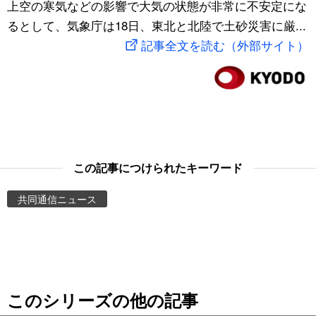
上空の寒気などの影響で大気の状態が非常に不安定にな
スポーツ・東京2020
文化
動画/Live
るとして、気象庁は18日、東北と北陸で土砂災害に厳...
記事全文を読む（外部サイト）
科学・技術
Books
暮らし
Cinema
スポーツ・東京2020
Topics
この記事につけられたキーワード
Images
共同通信ニュース
People
東京
このシリーズの他の記事
お知らせ