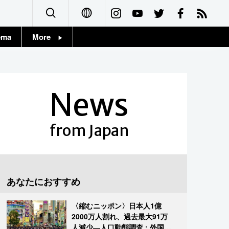
ema
More
English
Topics
简体字
Images
News
繁體字
People
Français
from Japan
東京
Español
お知らせ
العربية
あなたにおすすめ
Русский
〈縮むニッポン〉日本人1億
2000万人割れ、過去最大91万
人減少―人口動態調査 : 外国人