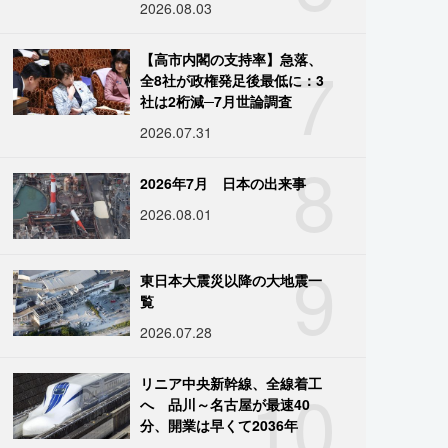
2026.08.03
7
【高市内閣の支持率】急落、
全8社が政権発足後最低に：3
社は2桁減─7月世論調査
2026.07.31
8
2026年7月 日本の出来事
2026.08.01
9
東日本大震災以降の大地震一
覧
2026.07.28
10
リニア中央新幹線、全線着工
へ 品川～名古屋が最速40
分、開業は早くて2036年