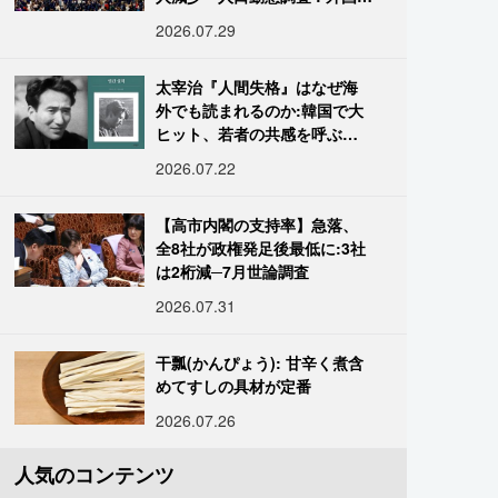
は400万人突破
2026.07.29
太宰治『人間失格』はなぜ海
外でも読まれるのか:韓国で大
ヒット、若者の共感を呼ぶ
「道化」の心理
2026.07.22
【高市内閣の支持率】急落、
全8社が政権発足後最低に:3社
は2桁減─7月世論調査
2026.07.31
干瓢(かんぴょう): 甘辛く煮含
めてすしの具材が定番
2026.07.26
人気のコンテンツ