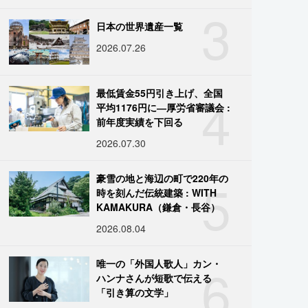
3
日本の世界遺産一覧
2026.07.26
4
最低賃金55円引き上げ、全国
平均1176円に―厚労省審議会 :
前年度実績を下回る
2026.07.30
5
豪雪の地と海辺の町で220年の
時を刻んだ伝統建築 : WITH
KAMAKURA（鎌倉・長谷）
2026.08.04
6
唯一の「外国人歌人」カン・
ハンナさんが短歌で伝える
「引き算の文学」