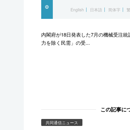
スポーツ・東京2020
English
日本語
简体字
内閣府が18日発表した7月の機械受注
力を除く民需」の受...
この記事に
共同通信ニュース