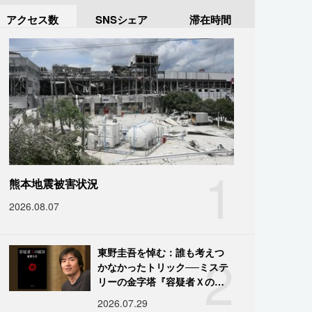
アクセス数
SNSシェア
滞在時間
1
熊本地震被害状況
2026.08.07
2
東野圭吾を悼む：誰も考えつ
かなかったトリック──ミステ
リーの金字塔『容疑者Ｘの献
身』の舞台裏
2026.07.29