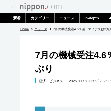
新着
カテゴリー
ニュース
In-depth
J
政治・外交
トップ
Home
ニュース
7月の機械受注4.6％減 マイナスは2カ
経済・ビジネス
アーカイブ
7月の機械受注4.
国際
ぶり
社会
文化
経済・ビジネス
2025.09.18 09:15 / 2025.
科学・技術
暮らし