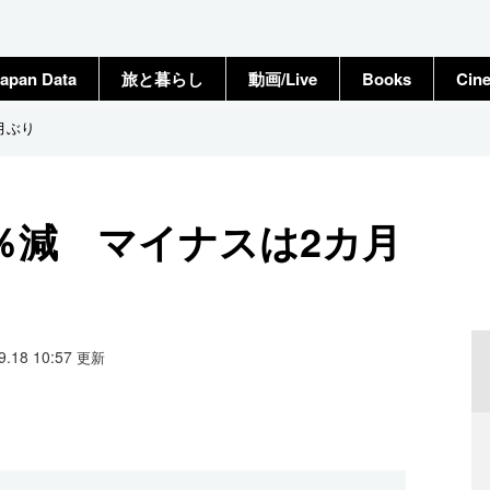
apan Data
旅と暮らし
動画/Live
Books
Cin
月ぶり
6％減 マイナスは2カ月
09.18 10:57
更新