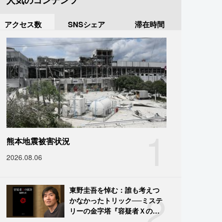
人気のコンテンツ
アクセス数
SNSシェア
滞在時間
1
熊本地震被害状況
2026.08.06
2
東野圭吾を悼む：誰も考えつ
かなかったトリック──ミステ
リーの金字塔『容疑者Ｘの献
身』の舞台裏