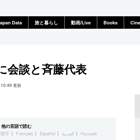
apan Data
旅と暮らし
動画/Live
Books
Cin
日に会談と斉藤代表
8 10:49
更新
他の言語で読む
繁體字
Français
Español
العربية
Русский