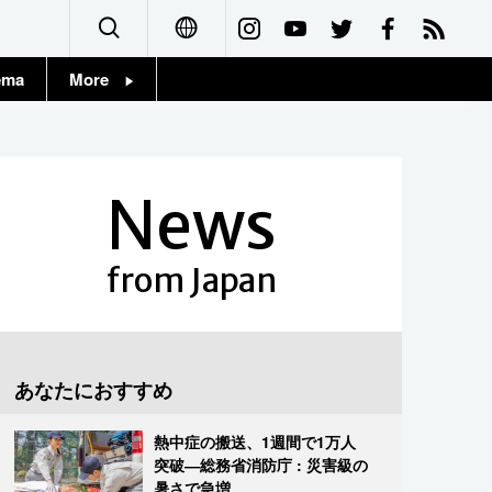
ema
More
English
Topics
简体字
Images
News
繁體字
People
Français
from Japan
東京
Español
お知らせ
العربية
あなたにおすすめ
Русский
熱中症の搬送、1週間で1万人
突破―総務省消防庁 : 災害級の
暑さで急増