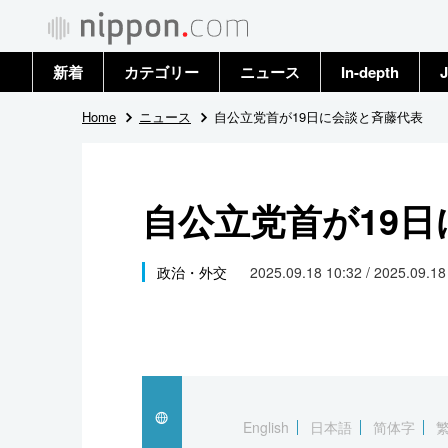
新着
カテゴリー
ニュース
In-depth
J
政治・外交
トップ
Home
ニュース
自公立党首が19日に会談と斉藤代表
経済・ビジネス
アーカイブ
自公立党首が19
国際
社会
政治・外交
2025.09.18 10:32 / 2025.09.1
文化
科学・技術
暮らし
English
日本語
简体字