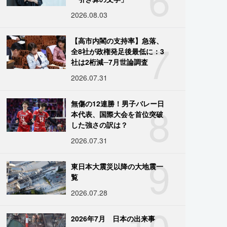
2026.08.03
7
【高市内閣の支持率】急落、
全8社が政権発足後最低に：3
社は2桁減─7月世論調査
2026.07.31
8
無傷の12連勝！男子バレー日
本代表、国際大会を首位突破
した強さの訳は？
2026.07.31
9
東日本大震災以降の大地震一
覧
2026.07.28
10
2026年7月 日本の出来事