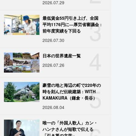
2026.07.29
3
最低賃金55円引き上げ、全国
平均1176円に―厚労省審議会 :
前年度実績を下回る
2026.07.30
4
日本の世界遺産一覧
2026.07.26
5
豪雪の地と海辺の町で220年の
時を刻んだ伝統建築 : WITH
KAMAKURA（鎌倉・長谷）
2026.08.04
6
唯一の「外国人歌人」カン・
ハンナさんが短歌で伝える
「引き算の文学」