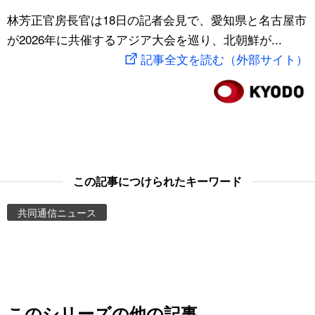
スポーツ・東京2020
林芳正官房長官は18日の記者会見で、愛知県と名古屋市
文化
動画/Live
が2026年に共催するアジア大会を巡り、北朝鮮が...
記事全文を読む（外部サイト）
科学・技術
Books
暮らし
Cinema
スポーツ・東京2020
Topics
Images
この記事につけられたキーワード
共同通信ニュース
People
東京
お知らせ
このシリーズの他の記事