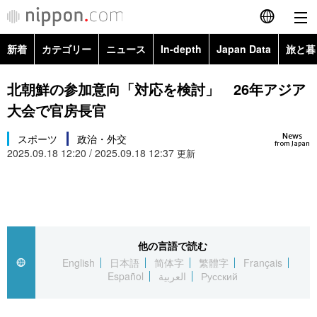
新着
カテゴリー
ニュース
In-depth
Japan Data
旅と暮
English
政治・外交
Topics
北朝鮮の参加意向「対応を検討」 26年アジア
简体字
大会で官房長官
経済・ビジネス
Images
繁體字
カテゴリー
News
スポーツ
政治・外交
from Japan
2025.09.18 12:20 / 2025.09.18 12:37
国際・海外
更新
People
Français
政治・外交
ニュース
社会
東京
Español
経済・ビジネス
トップ
In-depth
文化
お知らせ
العربية
他の言語で読む
国際
アーカイブ
Japan Data
科学・技術
English
日本語
简体字
繁體字
Français
Русский
Español
العربية
Русский
社会
旅と暮らし
暮らし