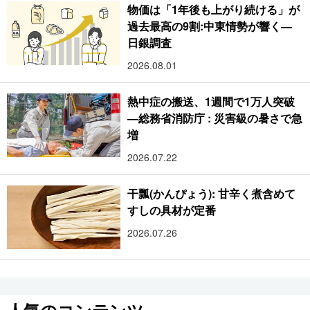
物価は「1年後も上がり続ける」が
過去最高の9割:中東情勢が響く―
日銀調査
2026.08.01
熱中症の搬送、1週間で1万人突破
―総務省消防庁 : 災害級の暑さで急
増
2026.07.22
干瓢(かんぴょう): 甘辛く煮含めて
すしの具材が定番
2026.07.26