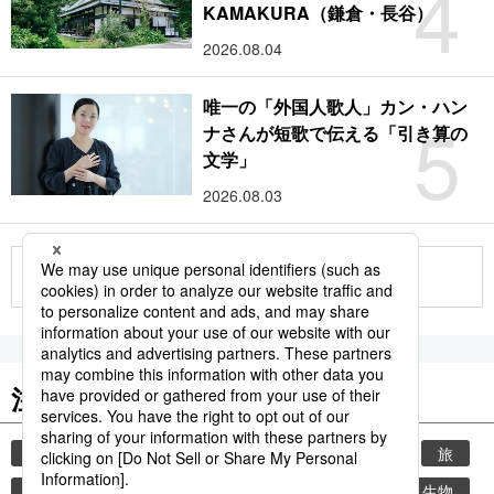
4
KAMAKURA（鎌倉・長谷）
2026.08.04
唯一の「外国人歌人」カン・ハン
5
ナさんが短歌で伝える「引き算の
文学」
2026.08.03
もっと見る
注目のキーワード
共同通信ニュース
時事通信ニュース
観光
旅
気象・災害
世界遺産
災害
環境・自然・生物