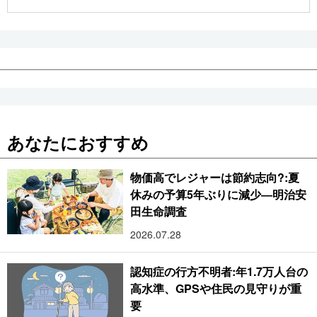
公式SNS
あなたにおすすめ
物価高でレジャーは節約志向?:夏
休みの予算5年ぶりに減少―明治安
田生命調査
2026.07.28
認知症の行方不明者:年1.7万人台の
高水準、GPSや住民の見守りが重
要