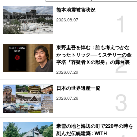
1
熊本地震被害状況
2026.08.07
東野圭吾を悼む：誰も考えつかな
2
かったトリック──ミステリーの金
字塔『容疑者Ｘの献身』の舞台裏
2026.07.29
3
日本の世界遺産一覧
2026.07.26
豪雪の地と海辺の町で220年の時を
刻んだ伝統建築 : WITH