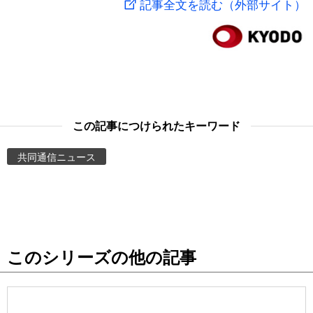
記事全文を読む（外部サイト）
スポーツ・東京2020
文化
動画/Live
科学・技術
Books
暮らし
Cinema
この記事につけられたキーワード
スポーツ・東京2020
Topics
共同通信ニュース
Images
People
このシリーズの他の記事
東京
お知らせ