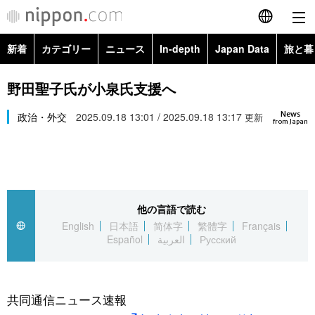
新着
カテゴリー
ニュース
In-depth
Japan Data
旅と暮
English
政治・外交
Topics
野田聖子氏が小泉氏支援へ
简体字
News
経済・ビジネス
政治・外交
2025.09.18 13:01 / 2025.09.18 13:17
Images
更新
繁體字
from Japan
カテゴリー
国際・海外
People
Français
政治・外交
ニュース
社会
東京
Español
他の言語で読む
経済・ビジネス
トップ
In-depth
文化
お知らせ
English
日本語
简体字
繁體字
Français
العربية
Español
العربية
Русский
国際
アーカイブ
Japan Data
科学・技術
Русский
社会
旅と暮らし
暮らし
共同通信ニュース速報