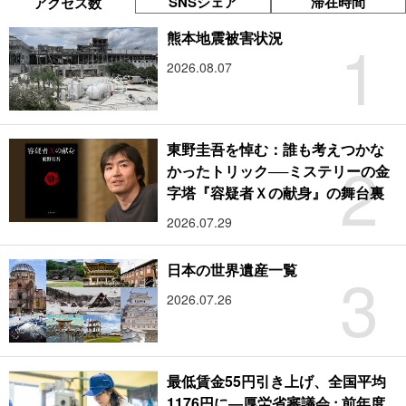
SNSシェア
滞在時間
アクセス数
1
熊本地震被害状況
2026.08.07
東野圭吾を悼む：誰も考えつかな
2
かったトリック──ミステリーの金
字塔『容疑者Ｘの献身』の舞台裏
2026.07.29
3
日本の世界遺産一覧
2026.07.26
最低賃金55円引き上げ、全国平均
1176円に―厚労省審議会 : 前年度