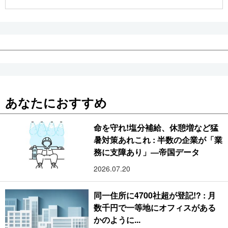
公式SNS
あなたにおすすめ
命を守れ!塩分補給、休憩増など猛
暑対策あれこれ : 半数の企業が「業
務に支障あり」―帝国データ
2026.07.20
同一住所に4700社超が登記!? : 月
数千円で一等地にオフィスがある
かのように...