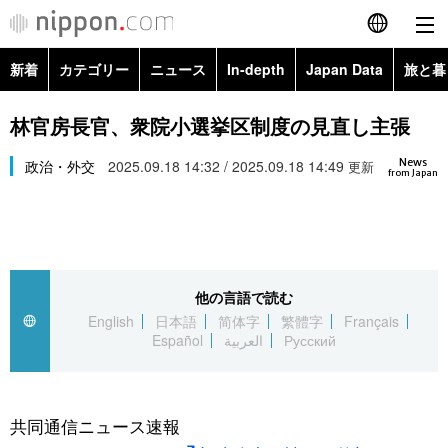
新着
カテゴリー
ニュース
In-depth
Japan Data
旅と暮
English
政治・外交
Topics
林官房長官、衆院小選挙区制度の見直し主張
简体字
News
経済・ビジネス
政治・外交
2025.09.18 14:32 / 2025.09.18 14:49
Images
更新
繁體字
from Japan
カテゴリー
国際・海外
People
Français
政治・外交
ニュース
社会
東京
Español
他の言語で読む
経済・ビジネス
トップ
In-depth
文化
お知らせ
English
日本語
简体字
繁體字
Français
العربية
Español
العربية
Русский
国際
アーカイブ
Japan Data
科学・技術
Русский
社会
旅と暮らし
暮らし
共同通信ニュース速報