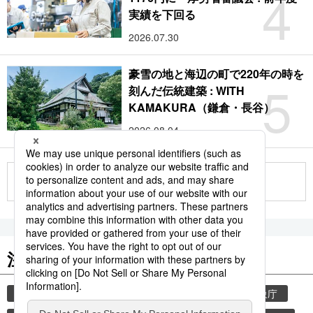
4
実績を下回る
2026.07.30
豪雪の地と海辺の町で220年の時を
5
刻んだ伝統建築 : WITH
KAMAKURA（鎌倉・長谷）
2026.08.04
もっと見る
注目のキーワード
共同通信ニュース
気象・災害
災害
気象庁