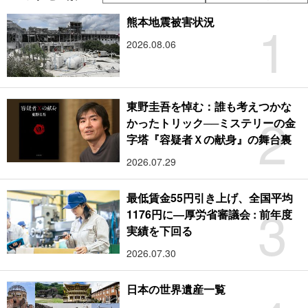
1
熊本地震被害状況
2026.08.06
東野圭吾を悼む：誰も考えつかな
2
かったトリック──ミステリーの金
字塔『容疑者Ｘの献身』の舞台裏
2026.07.29
最低賃金55円引き上げ、全国平均
3
1176円に―厚労省審議会 : 前年度
実績を下回る
2026.07.30
日本の世界遺産一覧