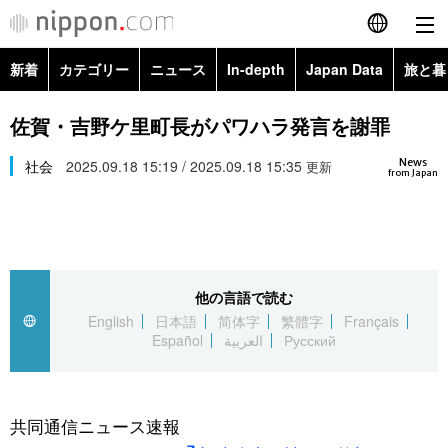
新着
カテゴリー
ニュース
In-depth
Japan Data
旅と暮
English
政治・外交
Topics
佐賀・吉野ケ里町長がパワハラ発言を謝罪
简体字
News
経済・ビジネス
社会
2025.09.18 15:19 / 2025.09.18 15:35
Images
更新
繁體字
from Japan
カテゴリー
国際・海外
People
Français
政治・外交
ニュース
社会
東京
Español
他の言語で読む
経済・ビジネス
トップ
In-depth
文化
お知らせ
English
日本語
简体字
繁體字
Français
العربية
Español
العربية
Русский
国際
アーカイブ
Japan Data
科学・技術
Русский
社会
旅と暮らし
暮らし
共同通信ニュース速報