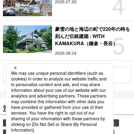
4
2026.07.26
豪雪の地と海辺の町で220年の時を
5
刻んだ伝統建築 : WITH
KAMAKURA（鎌倉・長谷）
2026.08.04
もっと見る
注目のキーワード
共同通信ニュース
気象・災害
災害
観光
気象庁
津波
地震
熊本地震
熊本