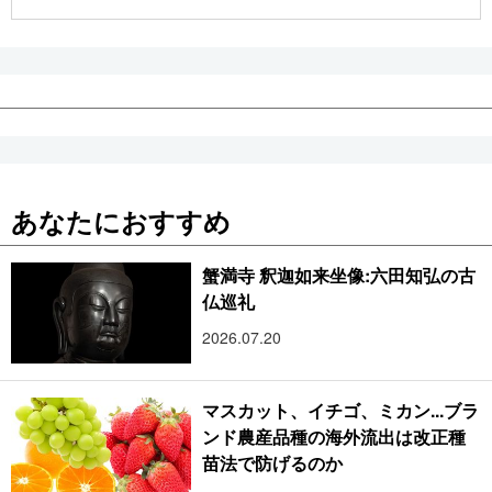
公式SNS
あなたにおすすめ
蟹満寺 釈迦如来坐像:六田知弘の古
仏巡礼
2026.07.20
マスカット、イチゴ、ミカン...ブラ
ンド農産品種の海外流出は改正種
苗法で防げるのか