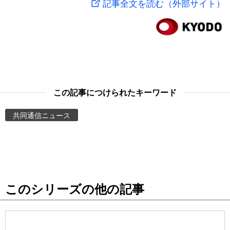
記事全文を読む（外部サイト）
スポーツ・東京2020
文化
動画/Live
科学・技術
Books
暮らし
Cinema
この記事につけられたキーワード
スポーツ・東京2020
Topics
共同通信ニュース
Images
People
このシリーズの他の記事
東京
お知らせ