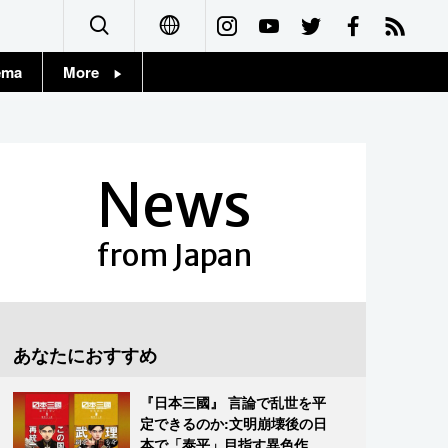
ema
More
English
Topics
简体字
Images
News
繁體字
People
Français
from Japan
東京
Español
お知らせ
العربية
あなたにおすすめ
Русский
『日本三國』 言論で乱世を平
定できるのか:文明崩壊後の日
本で「泰平」目指す異色作