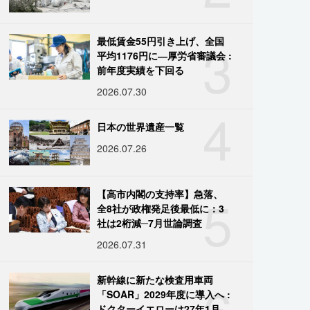
3
最低賃金55円引き上げ、全国
平均1176円に―厚労省審議会 :
前年度実績を下回る
2026.07.30
4
日本の世界遺産一覧
2026.07.26
5
【高市内閣の支持率】急落、
全8社が政権発足後最低に：3
社は2桁減─7月世論調査
2026.07.31
6
新幹線に新たな検査用車両
「SOAR」2029年度に導入へ :
ドクターイエローは27年1月に