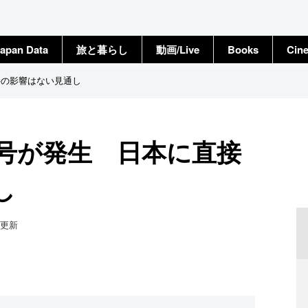
apan Data
旅と暮らし
動画/Live
Books
Cin
接の影響はない見通し
7号が発生 日本に直接
し
更新