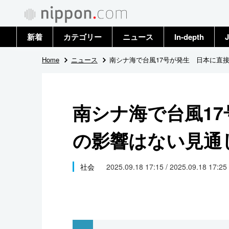
新着
カテゴリー
ニュース
In-depth
J
政治・外交
トップ
Home
ニュース
南シナ海で台風17号が発生 日本に直
経済・ビジネス
アーカイブ
南シナ海で台風1
国際
の影響はない見通
社会
文化
社会
2025.09.18 17:15 / 2025.09.18 17:25
科学・技術
暮らし