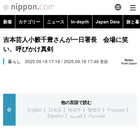
新着
カテゴリー
ニュース
In-depth
Japan Data
旅と暮
English
政治・外交
Topics
吉本芸人小籔千豊さんが一日署長 会場に笑
简体字
い、呼びかけ真剣
経済・ビジネス
Images
繁體字
カテゴリー
News
暮らし
2025.09.18 17:18 / 2025.09.18 17:46
更新
from Japan
国際・海外
People
Français
政治・外交
ニュース
社会
東京
Español
経済・ビジネス
トップ
In-depth
文化
お知らせ
العربية
他の言語で読む
English
日本語
简体字
繁體字
Français
国際
アーカイブ
Japan Data
科学・技術
Español
العربية
Русский
Русский
社会
旅と暮らし
暮らし