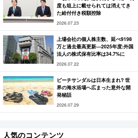
度も俎上に載せられては消えてき
た給付付き税額控除
2026.07.23
上場会社の個人株主数、延べ9198
万と過去最高更新―2025年度:外国
法人の株式保有比率は34.7%に
2026.07.22
ビーチサンダルは日本生まれ? 世
界の海水浴場へ広まった意外な開
発秘話
2026.07.29
人気のコンテンツ