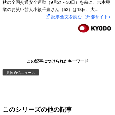
秋の全国交通安全運動（9月21～30日）を前に、吉本興
スポーツ・東京2020
文化
動画/Live
業のお笑い芸人小籔千豊さん（52）は18日、大...
記事全文を読む（外部サイト）
科学・技術
Books
暮らし
Cinema
スポーツ・東京2020
Topics
この記事につけられたキーワード
Images
共同通信ニュース
People
東京
このシリーズの他の記事
お知らせ