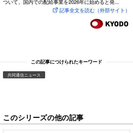
ついて、国内での配給事業を2026年に始めると発...
スポーツ・東京2020
文化
動画/Live
記事全文を読む（外部サイト）
科学・技術
Books
暮らし
Cinema
スポーツ・東京2020
Topics
この記事につけられたキーワード
共同通信ニュース
Images
People
東京
このシリーズの他の記事
お知らせ