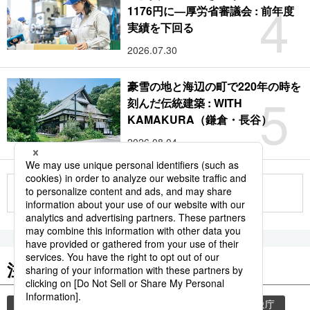
4
1176円に―厚労省審議会 : 前年度
実績を下回る
2026.07.30
豪雪の地と海辺の町で220年の時を
5
刻んだ伝統建築 : WITH
KAMAKURA（鎌倉・長谷）
2026.08.04
もっと見る
注目のキーワード
共同通信ニュース
気象・災害
災害
気象庁