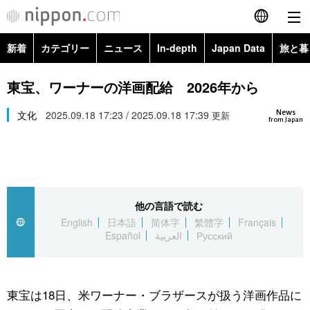
新着
カテゴリー
ニュース
In-depth
Japan Data
旅と暮
English
政治・外交
Topics
東宝、ワーナーの洋画配給 2026年から
简体字
News
経済・ビジネス
文化
2025.09.18 17:23 / 2025.09.18 17:39
Images
更新
繁體字
from Japan
カテゴリー
国際・海外
People
Français
政治・外交
ニュース
社会
東京
Español
他の言語で読む
経済・ビジネス
トップ
In-depth
文化
お知らせ
English
日本語
简体字
繁體字
Français
العربية
Español
العربية
Русский
国際
アーカイブ
Japan Data
科学・技術
Русский
社会
旅と暮らし
暮らし
東宝は18日、米ワーナー・ブラザースが扱う洋画作品に