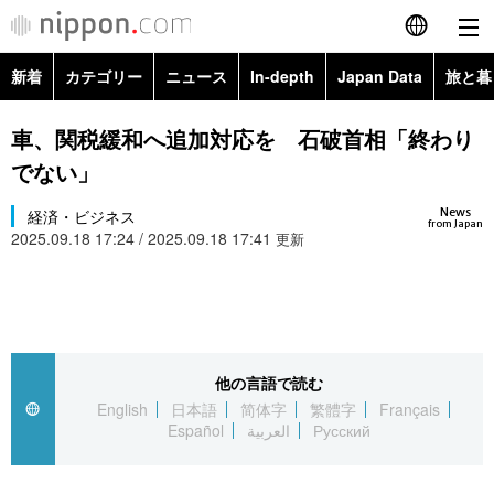
新着
カテゴリー
ニュース
In-depth
Japan Data
旅と暮
English
政治・外交
Topics
車、関税緩和へ追加対応を 石破首相「終わり
简体字
でない」
経済・ビジネス
Images
繁體字
カテゴリー
News
経済・ビジネス
from Japan
2025.09.18 17:24 / 2025.09.18 17:41
国際・海外
更新
People
Français
政治・外交
ニュース
社会
東京
Español
経済・ビジネス
トップ
In-depth
文化
お知らせ
العربية
他の言語で読む
国際
アーカイブ
Japan Data
科学・技術
English
日本語
简体字
繁體字
Français
Русский
Español
العربية
Русский
社会
旅と暮らし
暮らし