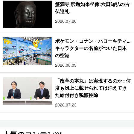
蟹満寺 釈迦如来坐像:六田知弘の古
仏巡礼
2026.07.20
ポケモン・コナン・ハローキティ...
キャラクターの名前がついた日本
の空港
2026.08.03
「改革の本丸」は実現するのか : 何
度も俎上に載せられては消えてき
た給付付き税額控除
2026.07.23