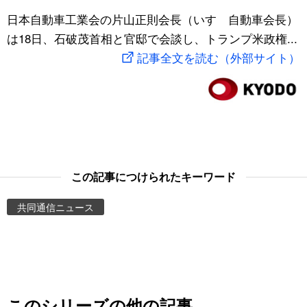
スポーツ・東京2020
日本自動車工業会の片山正則会長（いすゞ自動車会長）
文化
動画/Live
は18日、石破茂首相と官邸で会談し、トランプ米政権...
記事全文を読む（外部サイト）
科学・技術
Books
暮らし
Cinema
スポーツ・東京2020
Topics
Images
この記事につけられたキーワード
共同通信ニュース
People
東京
お知らせ
このシリーズの他の記事