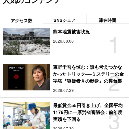
人気のコンテンツ
SNSシェア
滞在時間
アクセス数
1
熊本地震被害状況
2026.08.06
東野圭吾を悼む：誰も考えつかな
2
かったトリック──ミステリーの金
字塔『容疑者Ｘの献身』の舞台裏
2026.07.29
最低賃金55円引き上げ、全国平均
3
1176円に―厚労省審議会 : 前年度
実績を下回る
2026.07.30