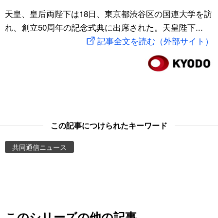
スポーツ・東京2020
天皇、皇后両陛下は18日、東京都渋谷区の国連大学を訪
文化
動画/Live
れ、創立50周年の記念式典に出席された。天皇陛下...
記事全文を読む（外部サイト）
科学・技術
Books
暮らし
Cinema
スポーツ・東京2020
Topics
Images
この記事につけられたキーワード
共同通信ニュース
People
東京
お知らせ
このシリーズの他の記事