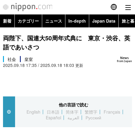
新着
カテゴリー
ニュース
In-depth
Japan Data
旅と暮
English
政治・外交
Topics
両陛下、国連大50周年式典に 東京・渋谷、英
简体字
語であいさつ
経済・ビジネス
Images
繁體字
カテゴリー
News
社会
皇室
from Japan
2025.09.18 17:35 / 2025.09.18 18:03
国際・海外
更新
People
Français
政治・外交
ニュース
社会
東京
Español
経済・ビジネス
トップ
In-depth
文化
お知らせ
العربية
他の言語で読む
国際
アーカイブ
Japan Data
科学・技術
English
日本語
简体字
繁體字
Français
Русский
Español
العربية
Русский
社会
旅と暮らし
暮らし