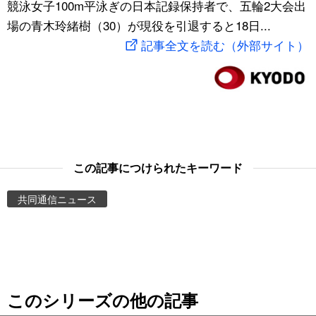
競泳女子100m平泳ぎの日本記録保持者で、五輪2大会出
スポーツ・東京2020
文化
動画/Live
場の青木玲緒樹（30）が現役を引退すると18日...
記事全文を読む（外部サイト）
科学・技術
Books
暮らし
Cinema
スポーツ・東京2020
Topics
この記事につけられたキーワード
Images
共同通信ニュース
People
東京
このシリーズの他の記事
お知らせ