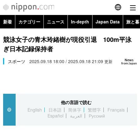
新着
カテゴリー
ニュース
In-depth
Japan Data
旅と暮
English
政治・外交
Topics
競泳女子の青木玲緒樹が現役引退 100m平泳
简体字
ぎ日本記録保持者
経済・ビジネス
Images
繁體字
カテゴリー
News
スポーツ
2025.09.18 18:00 / 2025.09.18 21:09
更新
from Japan
国際・海外
People
Français
政治・外交
ニュース
社会
東京
Español
経済・ビジネス
トップ
In-depth
文化
お知らせ
العربية
他の言語で読む
English
日本語
简体字
繁體字
Français
国際
アーカイブ
Japan Data
科学・技術
Español
العربية
Русский
Русский
社会
旅と暮らし
暮らし