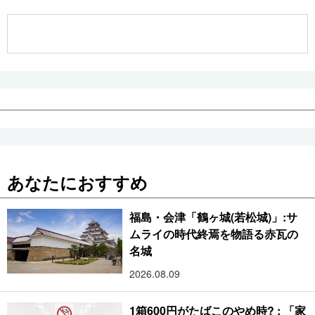
公式SNS
あなたにおすすめ
福島・会津「鶴ヶ城(若松城)」:サ
ムライの時代終焉を物語る赤瓦の
名城
2026.08.09
1箱600円がたばこのやめ時? : 「家