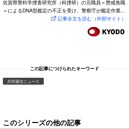
佐賀県警科学捜査研究所（科捜研）の元職員＝懲戒免職
スポーツ・東京2020
文化
動画/Live
＝によるDNA型鑑定の不正を受け、警察庁が鑑定作業...
記事全文を読む（外部サイト）
科学・技術
Books
暮らし
Cinema
スポーツ・東京2020
Topics
この記事につけられたキーワード
Images
共同通信ニュース
People
東京
このシリーズの他の記事
お知らせ