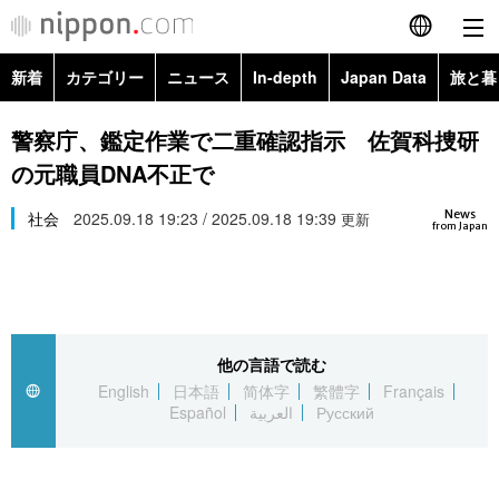
新着
カテゴリー
ニュース
In-depth
Japan Data
旅と暮
English
政治・外交
Topics
警察庁、鑑定作業で二重確認指示 佐賀科捜研
简体字
の元職員DNA不正で
経済・ビジネス
Images
繁體字
カテゴリー
News
社会
2025.09.18 19:23 / 2025.09.18 19:39
更新
from Japan
国際・海外
People
Français
政治・外交
ニュース
社会
東京
Español
経済・ビジネス
トップ
In-depth
文化
お知らせ
العربية
他の言語で読む
English
日本語
简体字
繁體字
Français
国際
アーカイブ
Japan Data
科学・技術
Español
العربية
Русский
Русский
社会
旅と暮らし
暮らし