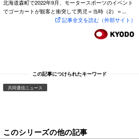
北海道森町で2022年9月、モータースポーツのイベント
スポーツ・東京2020
文化
動画/Live
でゴーカートが観客と衝突して男児＝当時（2）＝...
記事全文を読む（外部サイト）
科学・技術
Books
暮らし
Cinema
スポーツ・東京2020
Topics
この記事につけられたキーワード
Images
共同通信ニュース
People
東京
このシリーズの他の記事
お知らせ