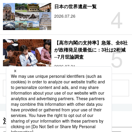
4
日本の世界遺産一覧
2026.07.26
【高市内閣の支持率】急落、全8社
5
が政権発足後最低に：3社は2桁減
─7月世論調査
2026.07.31
もっと見る
注目のキーワード