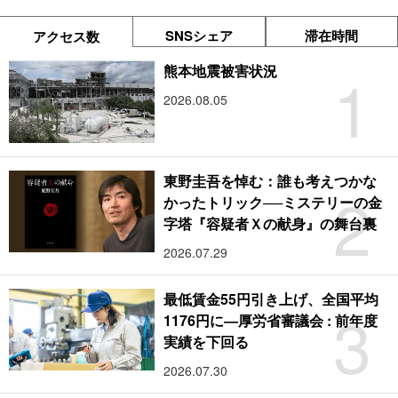
SNSシェア
滞在時間
アクセス数
1
熊本地震被害状況
2026.08.05
東野圭吾を悼む：誰も考えつかな
2
かったトリック──ミステリーの金
字塔『容疑者Ｘの献身』の舞台裏
2026.07.29
最低賃金55円引き上げ、全国平均
3
1176円に―厚労省審議会 : 前年度
実績を下回る
2026.07.30