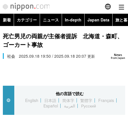
新着
カテゴリー
ニュース
In-depth
Japan Data
旅と暮
English
政治・外交
Topics
死亡男児の両親が主催者提訴 北海道・森町、
简体字
ゴーカート事故
経済・ビジネス
Images
繁體字
カテゴリー
News
社会
2025.09.18 19:50 / 2025.09.18 20:07
更新
from Japan
国際・海外
People
Français
政治・外交
ニュース
社会
東京
Español
経済・ビジネス
トップ
In-depth
文化
お知らせ
العربية
他の言語で読む
English
日本語
简体字
繁體字
Français
国際
アーカイブ
Japan Data
科学・技術
Español
العربية
Русский
Русский
社会
旅と暮らし
暮らし