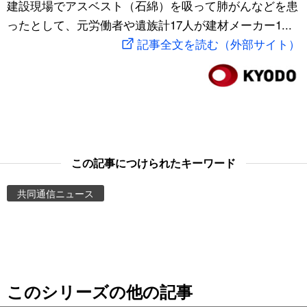
建設現場でアスベスト（石綿）を吸って肺がんなどを患
スポーツ・東京2020
文化
動画/Live
ったとして、元労働者や遺族計17人が建材メーカー1...
記事全文を読む（外部サイト）
科学・技術
Books
暮らし
Cinema
スポーツ・東京2020
Topics
この記事につけられたキーワード
Images
共同通信ニュース
People
東京
このシリーズの他の記事
お知らせ