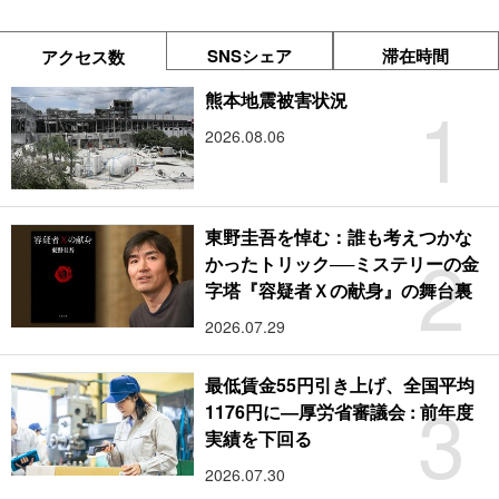
SNSシェア
滞在時間
アクセス数
1
熊本地震被害状況
2026.08.06
東野圭吾を悼む：誰も考えつかな
2
かったトリック──ミステリーの金
字塔『容疑者Ｘの献身』の舞台裏
2026.07.29
最低賃金55円引き上げ、全国平均
3
1176円に―厚労省審議会 : 前年度
実績を下回る
2026.07.30