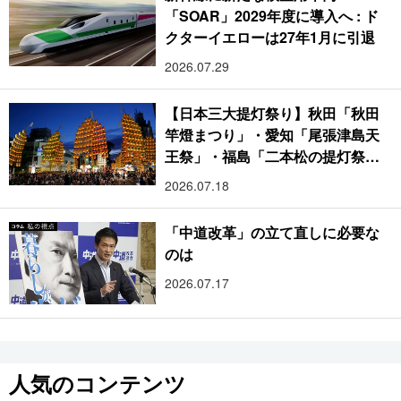
「SOAR」2029年度に導入へ : ド
クターイエローは27年1月に引退
2026.07.29
【日本三大提灯祭り】秋田「秋田
竿燈まつり」・愛知「尾張津島天
王祭」・福島「二本松の提灯祭
り」:おびただしい灯火が夜空を照
2026.07.18
らす光の祭典
「中道改革」の立て直しに必要な
のは
2026.07.17
人気のコンテンツ