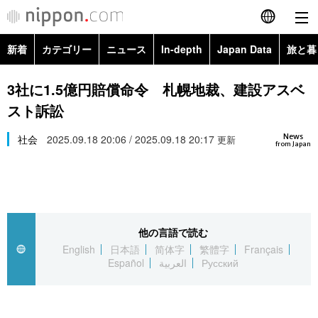
新着
カテゴリー
ニュース
In-depth
Japan Data
旅と暮
English
政治・外交
Topics
3社に1.5億円賠償命令 札幌地裁、建設アスベ
简体字
スト訴訟
経済・ビジネス
Images
繁體字
カテゴリー
News
社会
2025.09.18 20:06 / 2025.09.18 20:17
更新
from Japan
国際・海外
People
Français
政治・外交
ニュース
社会
東京
Español
経済・ビジネス
トップ
In-depth
文化
お知らせ
العربية
他の言語で読む
English
日本語
简体字
繁體字
Français
国際
アーカイブ
Japan Data
科学・技術
Español
العربية
Русский
Русский
社会
旅と暮らし
暮らし