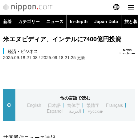
新着
カテゴリー
ニュース
In-depth
Japan Data
旅と暮
English
政治・外交
Topics
米エヌビディア、インテルに7400億円投資
简体字
News
経済・ビジネス
経済・ビジネス
Images
繁體字
from Japan
2025.09.18 21:08 / 2025.09.18 21:25
更新
カテゴリー
国際・海外
People
Français
政治・外交
ニュース
社会
東京
Español
経済・ビジネス
トップ
In-depth
他の言語で読む
文化
お知らせ
العربية
English
日本語
简体字
繁體字
Français
Español
العربية
Русский
国際
アーカイブ
Japan Data
科学・技術
Русский
社会
旅と暮らし
暮らし
共同通信ニュース速報