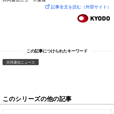
記事全文を読む（外部サイト）
スポーツ・東京2020
文化
動画/Live
科学・技術
Books
暮らし
Cinema
この記事につけられたキーワード
スポーツ・東京2020
Topics
共同通信ニュース
Images
People
東京
このシリーズの他の記事
お知らせ