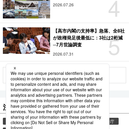
4
2026.07.26
【高市内閣の支持率】急落、全8社
5
が政権発足後最低に：3社は2桁減
─7月世論調査
2026.07.31
もっと見る
注目のキーワード
共同通信ニュース
気象・災害
災害
気象庁