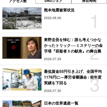
SNSシェア
滞在時間
アクセス数
1
熊本地震被害状況
2026.08.06
東野圭吾を悼む：誰も考えつかな
2
かったトリック──ミステリーの金
字塔『容疑者Ｘの献身』の舞台裏
2026.07.29
最低賃金55円引き上げ、全国平均
3
1176円に―厚労省審議会 : 前年度
実績を下回る
2026.07.30
日本の世界遺産一覧