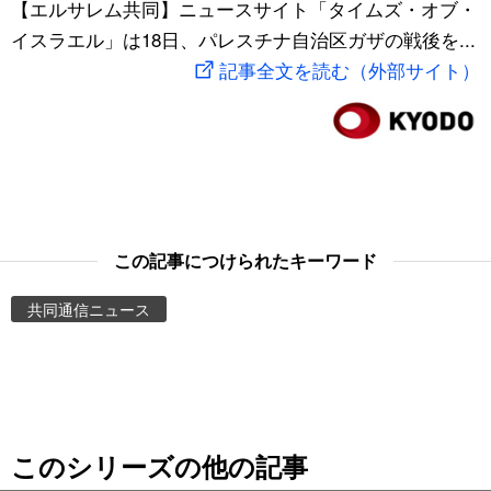
【エルサレム共同】ニュースサイト「タイムズ・オブ・
スポーツ・東京2020
文化
動画/Live
イスラエル」は18日、パレスチナ自治区ガザの戦後を...
記事全文を読む（外部サイト）
科学・技術
Books
暮らし
Cinema
スポーツ・東京2020
Topics
この記事につけられたキーワード
Images
共同通信ニュース
People
東京
このシリーズの他の記事
お知らせ