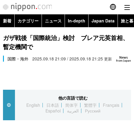
新着
カテゴリー
ニュース
In-depth
Japan Data
旅と暮
English
政治・外交
Topics
ガザ戦後「国際統治」検討 ブレア元英首相、
简体字
暫定機関で
経済・ビジネス
Images
繁體字
カテゴリー
News
国際・海外
2025.09.18 21:09 / 2025.09.18 21:25
更新
from Japan
国際・海外
People
Français
政治・外交
ニュース
社会
東京
Español
経済・ビジネス
トップ
In-depth
文化
お知らせ
العربية
他の言語で読む
English
日本語
简体字
繁體字
Français
国際
アーカイブ
Japan Data
科学・技術
Español
العربية
Русский
Русский
社会
旅と暮らし
暮らし