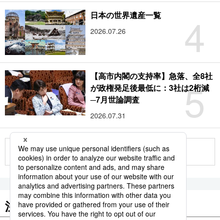
4
日本の世界遺産一覧
2026.07.26
【高市内閣の支持率】急落、全8社
5
が政権発足後最低に：3社は2桁減
─7月世論調査
2026.07.31
もっと見る
注目のキーワード