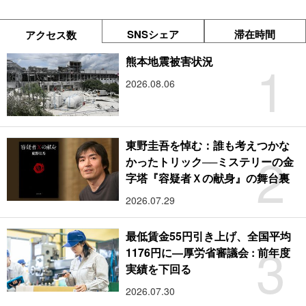
SNSシェア
滞在時間
アクセス数
1
熊本地震被害状況
2026.08.06
東野圭吾を悼む：誰も考えつかな
2
かったトリック──ミステリーの金
字塔『容疑者Ｘの献身』の舞台裏
2026.07.29
最低賃金55円引き上げ、全国平均
3
1176円に―厚労省審議会 : 前年度
実績を下回る
2026.07.30