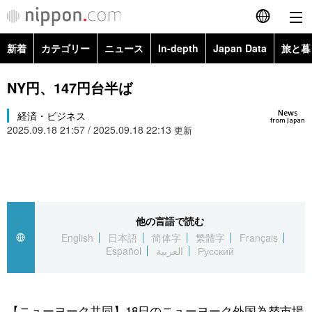
新着
カテゴリー
ニュース
In-depth
Japan Data
旅と暮
English
政治・外交
Topics
NY円、147円台半ば
简体字
News
経済・ビジネス
経済・ビジネス
Images
繁體字
from Japan
2025.09.18 21:57 / 2025.09.18 22:13
更新
カテゴリー
国際・海外
People
Français
政治・外交
ニュース
社会
東京
Español
経済・ビジネス
トップ
In-depth
他の言語で読む
文化
お知らせ
العربية
English
日本語
简体字
繁體字
Français
Español
العربية
Русский
国際
アーカイブ
Japan Data
科学・技術
Русский
社会
旅と暮らし
暮らし
【ニューヨーク共同】18日のニューヨーク外国為替市場