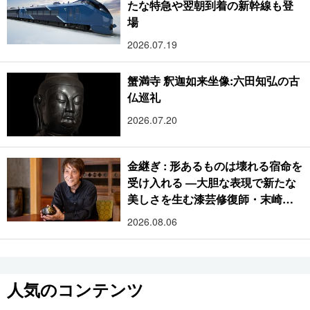
たな特急や翌朝到着の新幹線も登
場
2026.07.19
蟹満寺 釈迦如来坐像:六田知弘の古
仏巡礼
2026.07.20
金継ぎ : 形あるものは壊れる宿命を
受け入れる ―大胆な表現で新たな
美しさを生む漆芸修復師・末崎広
樹
2026.08.06
人気のコンテンツ