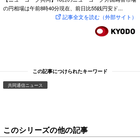
の円相場は午前8時40分現在、前日比55銭円安ド...
スポーツ・東京2020
文化
動画/Live
記事全文を読む（外部サイト）
科学・技術
Books
暮らし
Cinema
スポーツ・東京2020
Topics
この記事につけられたキーワード
Images
共同通信ニュース
People
東京
このシリーズの他の記事
お知らせ