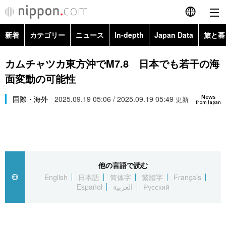
新着
カテゴリー
ニュース
In-depth
Japan Data
旅と暮
English
政治・外交
Topics
カムチャツカ東方沖でM7.8 日本でも若干の海
简体字
面変動の可能性
経済・ビジネス
Images
繁體字
カテゴリー
News
国際・海外
2025.09.19 05:06 / 2025.09.19 05:49
更新
from Japan
国際・海外
People
Français
政治・外交
ニュース
社会
東京
Español
経済・ビジネス
トップ
In-depth
文化
お知らせ
العربية
他の言語で読む
English
日本語
简体字
繁體字
Français
国際
アーカイブ
Japan Data
科学・技術
Español
العربية
Русский
Русский
社会
旅と暮らし
暮らし