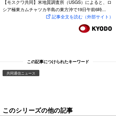
【モスクワ共同】米地質調査所（USGS）によると、ロ
スポーツ・東京2020
文化
動画/Live
シア極東カムチャツカ半島の東方沖で19日午前6時...
記事全文を読む（外部サイト）
科学・技術
Books
暮らし
Cinema
スポーツ・東京2020
Topics
この記事につけられたキーワード
Images
共同通信ニュース
People
東京
このシリーズの他の記事
お知らせ