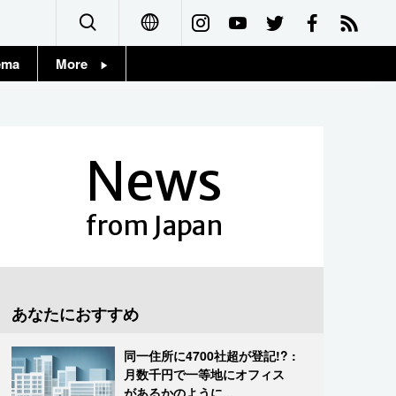
ema
More
English
Topics
简体字
Images
News
繁體字
People
Français
from Japan
東京
Español
お知らせ
العربية
あなたにおすすめ
Русский
同一住所に4700社超が登記!? :
月数千円で一等地にオフィス
があるかのように...