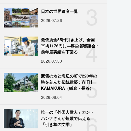
3
日本の世界遺産一覧
2026.07.26
4
最低賃金55円引き上げ、全国
平均1176円に―厚労省審議会 :
前年度実績を下回る
2026.07.30
5
豪雪の地と海辺の町で220年の
時を刻んだ伝統建築 : WITH
KAMAKURA（鎌倉・長谷）
2026.08.04
6
唯一の「外国人歌人」カン・
ハンナさんが短歌で伝える
「引き算の文学」