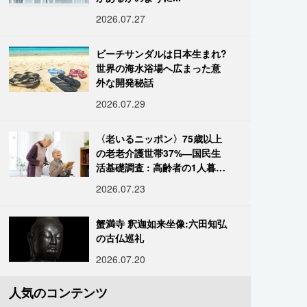
2026.07.27
ビーチサンダルは日本生まれ?
世界の海水浴場へ広まった意
外な開発秘話
2026.07.29
〈老いるニッポン〉75歳以上
の老老介護世帯37%―国民生
活基礎調査 : 高齢者の1人暮ら
し933万人超
2026.07.23
蟹満寺 釈迦如来坐像:六田知弘
の古仏巡礼
2026.07.20
人気のコンテンツ