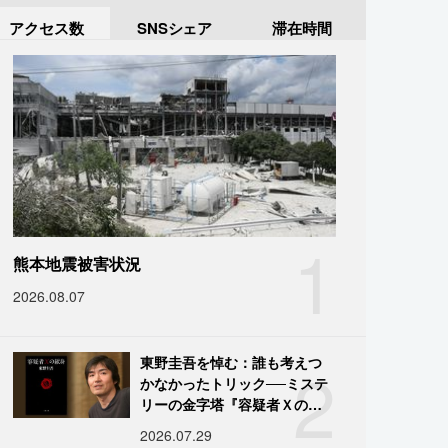
アクセス数
SNSシェア
滞在時間
1
熊本地震被害状況
2026.08.07
2
東野圭吾を悼む：誰も考えつ
かなかったトリック──ミステ
リーの金字塔『容疑者Ｘの献
身』の舞台裏
2026.07.29