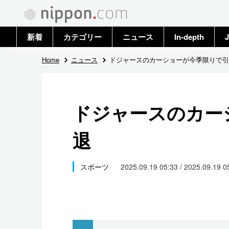
新着
カテゴリー
ニュース
In-depth
J
政治・外交
トップ
Home
ニュース
ドジャースのカーショーが今季限りで引
経済・ビジネス
アーカイブ
ドジャースのカー
国際
退
社会
文化
スポーツ
2025.09.19 05:33 / 2025.09.19 
科学・技術
暮らし