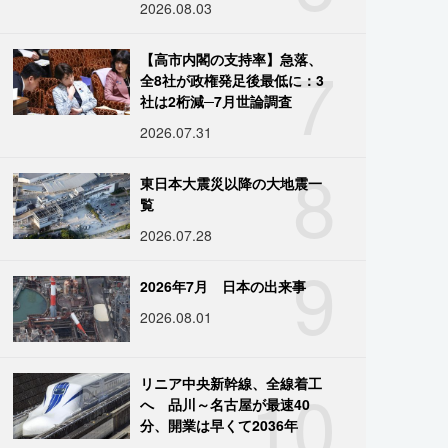
2026.08.03
7
【高市内閣の支持率】急落、
全8社が政権発足後最低に：3
社は2桁減─7月世論調査
2026.07.31
8
東日本大震災以降の大地震一
覧
2026.07.28
9
2026年7月 日本の出来事
2026.08.01
10
リニア中央新幹線、全線着工
へ 品川～名古屋が最速40
分、開業は早くて2036年