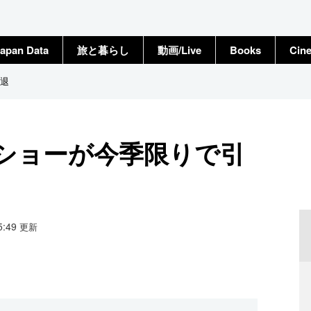
apan Data
旅と暮らし
動画/Live
Books
Cin
退
ショーが今季限りで引
05:49
更新