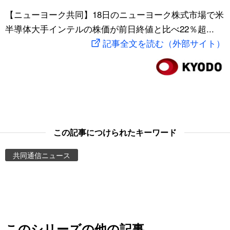
スポーツ・東京2020
【ニューヨーク共同】18日のニューヨーク株式市場で米
文化
動画/Live
半導体大手インテルの株価が前日終値と比べ22％超...
記事全文を読む（外部サイト）
科学・技術
Books
暮らし
Cinema
スポーツ・東京2020
Topics
Images
この記事につけられたキーワード
共同通信ニュース
People
東京
お知らせ
このシリーズの他の記事