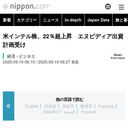
新着
カテゴリー
ニュース
In-depth
Japan Data
旅と暮
English
政治・外交
Topics
米インテル株、22％超上昇 エヌビディア出資
简体字
計画受け
経済・ビジネス
Images
繁體字
カテゴリー
News
経済・ビジネス
from Japan
2025.09.19 06:10 / 2025.09.19 06:27
国際・海外
更新
People
Français
政治・外交
ニュース
社会
東京
Español
経済・ビジネス
トップ
In-depth
文化
お知らせ
العربية
他の言語で読む
国際
アーカイブ
Japan Data
科学・技術
English
日本語
简体字
繁體字
Français
Русский
Español
العربية
Русский
社会
旅と暮らし
暮らし