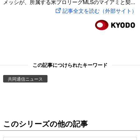
メッシが、所属する米プロリーグMLSのマイアミと契...
スポーツ・東京2020
文化
動画/Live
記事全文を読む（外部サイト）
科学・技術
Books
暮らし
Cinema
スポーツ・東京2020
Topics
この記事につけられたキーワード
共同通信ニュース
Images
People
東京
このシリーズの他の記事
お知らせ