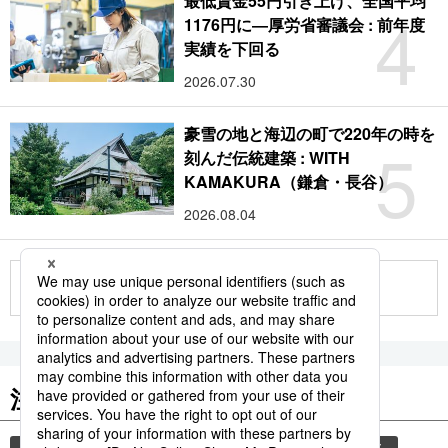
最低賃金55円引き上げ、全国平均
4
1176円に―厚労省審議会 : 前年度
実績を下回る
2026.07.30
豪雪の地と海辺の町で220年の時を
5
刻んだ伝統建築 : WITH
KAMAKURA（鎌倉・長谷）
2026.08.04
もっと見る
注目のキーワード