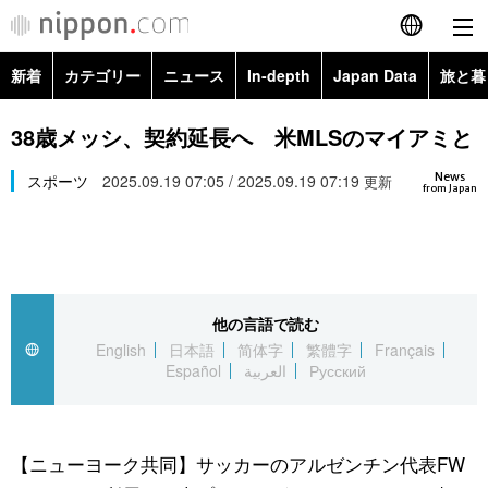
新着
カテゴリー
ニュース
In-depth
Japan Data
旅と暮
English
政治・外交
Topics
38歳メッシ、契約延長へ 米MLSのマイアミと
简体字
News
経済・ビジネス
スポーツ
2025.09.19 07:05 / 2025.09.19 07:19
Images
更新
繁體字
from Japan
カテゴリー
国際・海外
People
Français
政治・外交
ニュース
社会
東京
Español
他の言語で読む
経済・ビジネス
トップ
In-depth
文化
お知らせ
English
日本語
简体字
繁體字
Français
العربية
Español
العربية
Русский
国際
アーカイブ
Japan Data
科学・技術
Русский
社会
旅と暮らし
暮らし
【ニューヨーク共同】サッカーのアルゼンチン代表FW