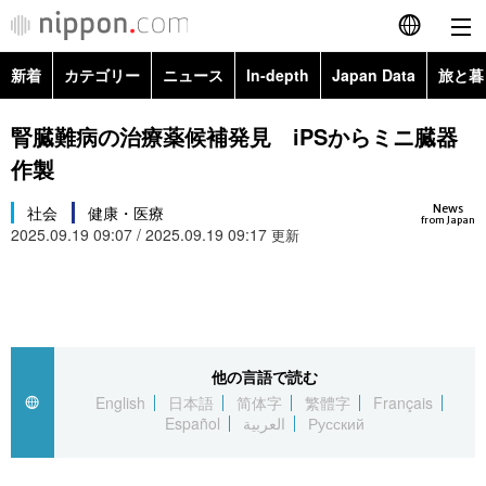
新着
カテゴリー
ニュース
In-depth
Japan Data
旅と暮
English
政治・外交
Topics
腎臓難病の治療薬候補発見 iPSからミニ臓器
简体字
作製
経済・ビジネス
Images
繁體字
カテゴリー
News
社会
健康・医療
from Japan
2025.09.19 09:07 / 2025.09.19 09:17
国際・海外
更新
People
Français
政治・外交
ニュース
社会
東京
Español
経済・ビジネス
トップ
In-depth
文化
お知らせ
العربية
他の言語で読む
国際
アーカイブ
Japan Data
科学・技術
English
日本語
简体字
繁體字
Français
Русский
Español
العربية
Русский
社会
旅と暮らし
暮らし