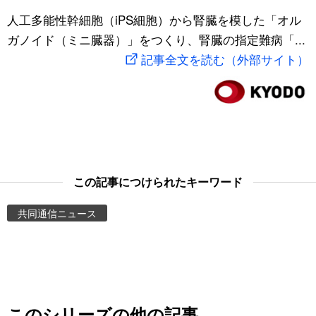
スポーツ・東京2020
人工多能性幹細胞（iPS細胞）から腎臓を模した「オル
文化
動画/Live
ガノイド（ミニ臓器）」をつくり、腎臓の指定難病「...
記事全文を読む（外部サイト）
科学・技術
Books
暮らし
Cinema
スポーツ・東京2020
Topics
Images
この記事につけられたキーワード
共同通信ニュース
People
東京
お知らせ
このシリーズの他の記事