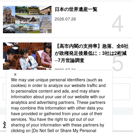
4
日本の世界遺産一覧
2026.07.26
【高市内閣の支持率】急落、全8社
5
が政権発足後最低に：3社は2桁減
─7月世論調査
2026.07.31
もっと見る
注目のキーワード