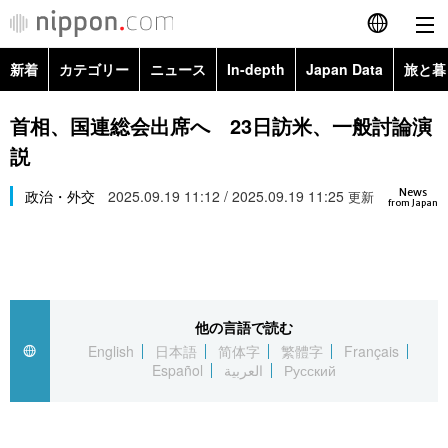
新着
カテゴリー
ニュース
In-depth
Japan Data
旅と暮
English
政治・外交
Topics
首相、国連総会出席へ 23日訪米、一般討論演
简体字
説
経済・ビジネス
Images
繁體字
カテゴリー
News
政治・外交
2025.09.19 11:12 / 2025.09.19 11:25
更新
from Japan
国際・海外
People
Français
政治・外交
ニュース
社会
東京
Español
経済・ビジネス
トップ
In-depth
文化
お知らせ
العربية
他の言語で読む
English
日本語
简体字
繁體字
Français
国際
アーカイブ
Japan Data
科学・技術
Español
العربية
Русский
Русский
社会
旅と暮らし
暮らし