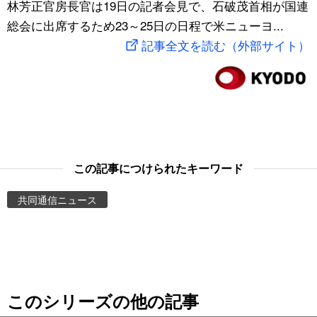
林芳正官房長官は19日の記者会見で、石破茂首相が国連
スポーツ・東京2020
文化
動画/Live
総会に出席するため23～25日の日程で米ニューヨ...
記事全文を読む（外部サイト）
科学・技術
Books
暮らし
Cinema
スポーツ・東京2020
Topics
この記事につけられたキーワード
Images
共同通信ニュース
People
東京
このシリーズの他の記事
お知らせ