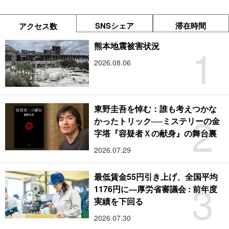
SNSシェア
滞在時間
アクセス数
1
熊本地震被害状況
2026.08.06
東野圭吾を悼む：誰も考えつかな
2
かったトリック──ミステリーの金
字塔『容疑者Ｘの献身』の舞台裏
2026.07.29
最低賃金55円引き上げ、全国平均
3
1176円に―厚労省審議会 : 前年度
実績を下回る
2026.07.30