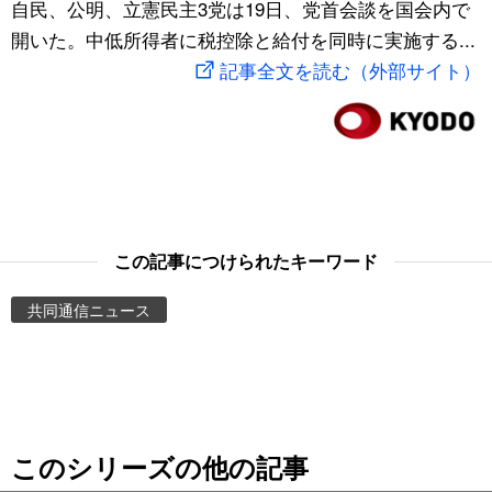
自民、公明、立憲民主3党は19日、党首会談を国会内で
スポーツ・東京2020
文化
動画/Live
開いた。中低所得者に税控除と給付を同時に実施する...
記事全文を読む（外部サイト）
科学・技術
Books
暮らし
Cinema
スポーツ・東京2020
Topics
この記事につけられたキーワード
Images
共同通信ニュース
People
東京
このシリーズの他の記事
お知らせ