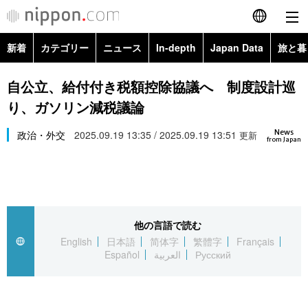
新着
カテゴリー
ニュース
In-depth
Japan Data
旅と暮
English
政治・外交
Topics
自公立、給付付き税額控除協議へ 制度設計巡
简体字
り、ガソリン減税議論
経済・ビジネス
Images
繁體字
カテゴリー
News
政治・外交
2025.09.19 13:35 / 2025.09.19 13:51
更新
from Japan
国際・海外
People
Français
政治・外交
ニュース
社会
東京
Español
経済・ビジネス
トップ
In-depth
文化
お知らせ
العربية
他の言語で読む
English
日本語
简体字
繁體字
Français
国際
アーカイブ
Japan Data
科学・技術
Español
العربية
Русский
Русский
社会
旅と暮らし
暮らし