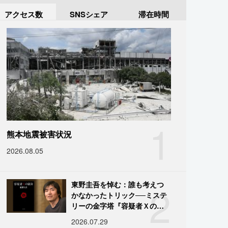
アクセス数
SNSシェア
滞在時間
1
熊本地震被害状況
2026.08.05
2
東野圭吾を悼む：誰も考えつ
かなかったトリック──ミステ
リーの金字塔『容疑者Ｘの献
身』の舞台裏
2026.07.29