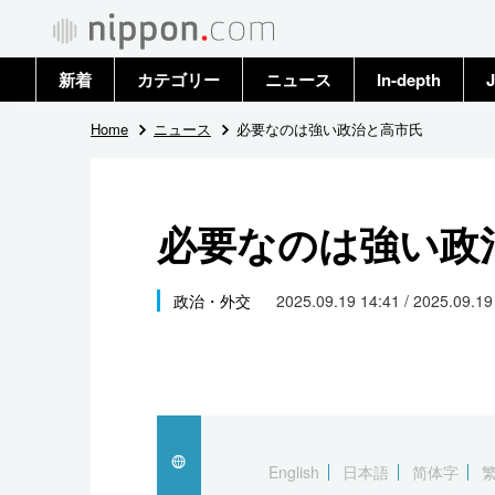
新着
カテゴリー
ニュース
In-depth
J
政治・外交
トップ
Home
ニュース
必要なのは強い政治と高市氏
経済・ビジネス
アーカイブ
必要なのは強い政
国際
社会
政治・外交
2025.09.19 14:41 / 2025.09.1
文化
科学・技術
暮らし
English
日本語
简体字