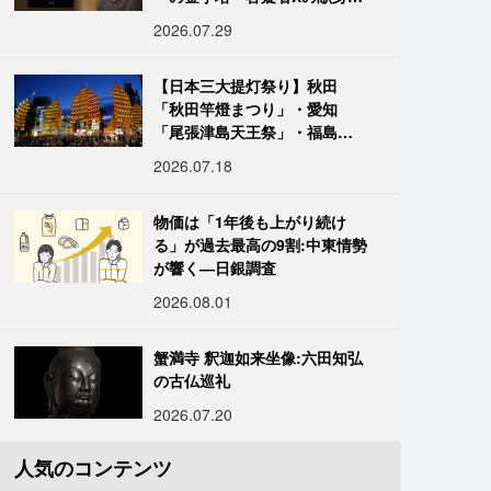
の舞台裏
2026.07.29
【日本三大提灯祭り】秋田
「秋田竿燈まつり」・愛知
「尾張津島天王祭」・福島
「二本松の提灯祭り」:おびた
2026.07.18
だしい灯火が夜空を照らす光
の祭典
物価は「1年後も上がり続け
る」が過去最高の9割:中東情勢
が響く―日銀調査
2026.08.01
蟹満寺 釈迦如来坐像:六田知弘
の古仏巡礼
2026.07.20
人気のコンテンツ