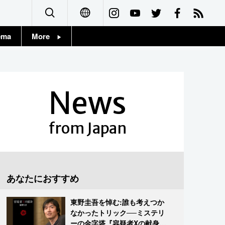
ema
More
English
Topics
简体字
Images
News
繁體字
People
Français
from Japan
東京
Español
お知らせ
العربية
あなたにおすすめ
Русский
東野圭吾を悼む:誰も考えつか
なかったトリック──ミステリ
ーの金字塔『容疑者Xの献身』