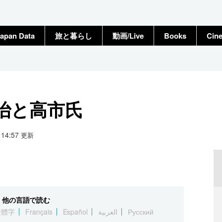
apan Data
旅と暮らし
動画/Live
Books
Cin
治と高市氏
9 14:57
更新
他の言語で読む
繁體字
Français
Español
العربية
Русский