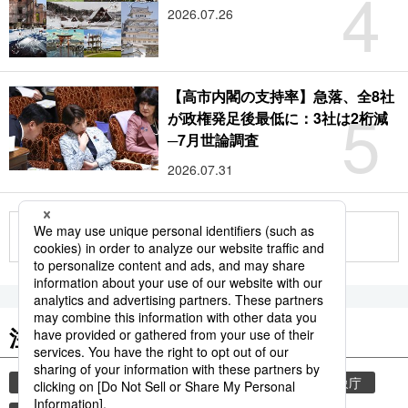
4
2026.07.26
【高市内閣の支持率】急落、全8社
5
が政権発足後最低に：3社は2桁減
─7月世論調査
2026.07.31
もっと見る
注目のキーワード
共同通信ニュース
気象・災害
観光
気象庁