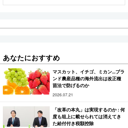
公式SNS
あなたにおすすめ
マスカット、イチゴ、ミカン...ブラ
ンド農産品種の海外流出は改正種
苗法で防げるのか
2026.07.21
「改革の本丸」は実現するのか : 何
度も俎上に載せられては消えてき
た給付付き税額控除