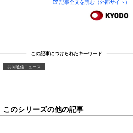
記事全文を読む（外部サイト）
スポーツ・東京2020
文化
動画/Live
科学・技術
Books
暮らし
Cinema
この記事につけられたキーワード
スポーツ・東京2020
Topics
共同通信ニュース
Images
People
このシリーズの他の記事
東京
お知らせ