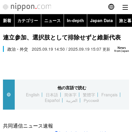
新着
カテゴリー
ニュース
In-depth
Japan Data
旅と暮
English
政治・外交
Topics
連立参加、選択肢として排除せずと維新代表
简体字
News
経済・ビジネス
政治・外交
2025.09.19 14:50 / 2025.09.19 15:07
Images
更新
繁體字
from Japan
カテゴリー
国際・海外
People
Français
政治・外交
ニュース
社会
東京
Español
他の言語で読む
経済・ビジネス
トップ
In-depth
文化
お知らせ
English
日本語
简体字
繁體字
Français
العربية
Español
العربية
Русский
国際
アーカイブ
Japan Data
科学・技術
Русский
社会
旅と暮らし
暮らし
共同通信ニュース速報