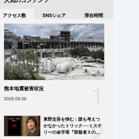
人気のコンテンツ
アクセス数
SNSシェア
滞在時間
1
熊本地震被害状況
2026.08.06
2
東野圭吾を悼む：誰も考えつ
かなかったトリック──ミステ
リーの金字塔『容疑者Ｘの献
身』の舞台裏