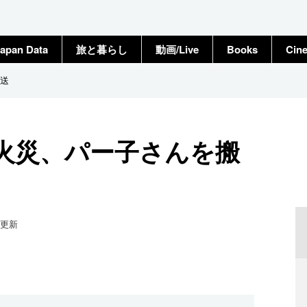
apan Data
旅と暮らし
動画/Live
Books
Cin
送
火災、パー子さんを搬
更新