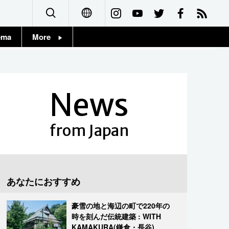
ema
More
English
Topics
简体字
Images
News
繁體字
People
Français
from Japan
東京
Español
お知らせ
العربية
あなたにおすすめ
Русский
豪雪の地と海辺の町で220年の
時を刻んだ伝統建築 : WITH
KAMAKURA(鎌倉・長谷)