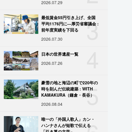
2026.07.29
3
最低賃金55円引き上げ、全国
平均1176円に―厚労省審議会 :
前年度実績を下回る
2026.07.30
4
日本の世界遺産一覧
2026.07.26
5
豪雪の地と海辺の町で220年の
時を刻んだ伝統建築 : WITH
KAMAKURA（鎌倉・長谷）
2026.08.04
6
唯一の「外国人歌人」カン・
ハンナさんが短歌で伝える
「引き算の文学」