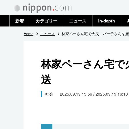
新着
カテゴリー
ニュース
In-depth
J
政治・外交
トップ
Home
ニュース
林家ペーさん宅で火災、パー子さんを搬
経済・ビジネス
アーカイブ
林家ペーさん宅で
国際
送
社会
文化
社会
2025.09.19 15:56 / 2025.09.19 16:10
科学・技術
暮らし