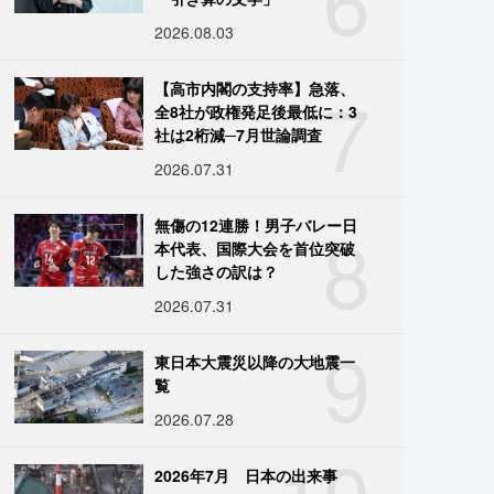
2026.08.03
7
【高市内閣の支持率】急落、
全8社が政権発足後最低に：3
社は2桁減─7月世論調査
2026.07.31
8
無傷の12連勝！男子バレー日
本代表、国際大会を首位突破
した強さの訳は？
2026.07.31
9
東日本大震災以降の大地震一
覧
2026.07.28
10
2026年7月 日本の出来事