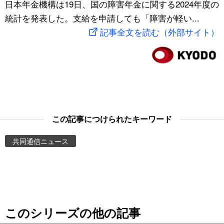
日本年金機構は19日、国の障害年金に関する2024年度の
スポーツ・東京2020
文化
動画/Live
統計を発表した。支給を申請しても「障害が軽い...
記事全文を読む（外部サイト）
科学・技術
Books
暮らし
Cinema
スポーツ・東京2020
Topics
この記事につけられたキーワード
Images
共同通信ニュース
People
東京
このシリーズの他の記事
お知らせ