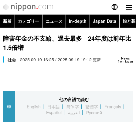
新着
カテゴリー
ニュース
In-depth
Japan Data
旅と暮
English
政治・外交
Topics
障害年金の不支給、過去最多 24年度は前年比
简体字
1.5倍増
経済・ビジネス
Images
繁體字
カテゴリー
News
社会
2025.09.19 16:25 / 2025.09.19 19:12
更新
from Japan
国際・海外
People
Français
政治・外交
ニュース
社会
東京
Español
経済・ビジネス
トップ
In-depth
文化
お知らせ
العربية
他の言語で読む
English
日本語
简体字
繁體字
Français
国際
アーカイブ
Japan Data
科学・技術
Español
العربية
Русский
Русский
社会
旅と暮らし
暮らし