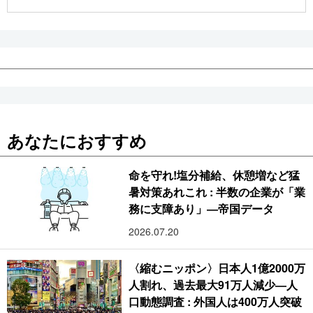
公式SNS
あなたにおすすめ
命を守れ!塩分補給、休憩増など猛
暑対策あれこれ : 半数の企業が「業
務に支障あり」―帝国データ
2026.07.20
〈縮むニッポン〉日本人1億2000万
人割れ、過去最大91万人減少―人
口動態調査 : 外国人は400万人突破