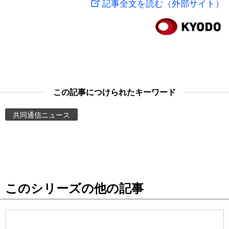
記事全文を読む（外部サイト）
スポーツ・東京2020
文化
動画/Live
科学・技術
Books
暮らし
Cinema
この記事につけられたキーワード
スポーツ・東京2020
Topics
共同通信ニュース
Images
People
このシリーズの他の記事
東京
お知らせ