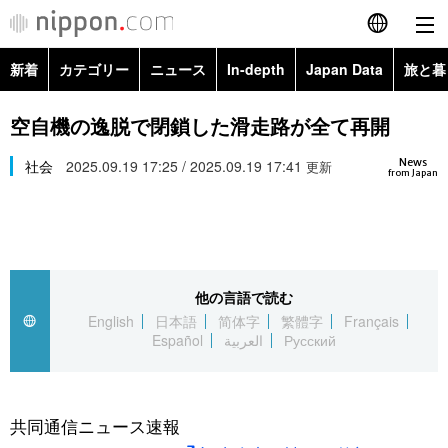
新着
カテゴリー
ニュース
In-depth
Japan Data
旅と暮
English
政治・外交
Topics
空自機の逸脱で閉鎖した滑走路が全て再開
简体字
News
経済・ビジネス
社会
2025.09.19 17:25 / 2025.09.19 17:41
Images
更新
繁體字
from Japan
カテゴリー
国際・海外
People
Français
政治・外交
ニュース
社会
東京
Español
他の言語で読む
経済・ビジネス
トップ
In-depth
文化
お知らせ
English
日本語
简体字
繁體字
Français
العربية
Español
العربية
Русский
国際
アーカイブ
Japan Data
科学・技術
Русский
社会
旅と暮らし
暮らし
共同通信ニュース速報