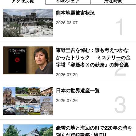
SNSシェア
滞在時間
アクセス数
1
熊本地震被害状況
2026.08.07
東野圭吾を悼む：誰も考えつかな
2
かったトリック──ミステリーの金
字塔『容疑者Ｘの献身』の舞台裏
2026.07.29
3
日本の世界遺産一覧
2026.07.26
豪雪の地と海辺の町で220年の時を
刻んだ伝統建築 : WITH